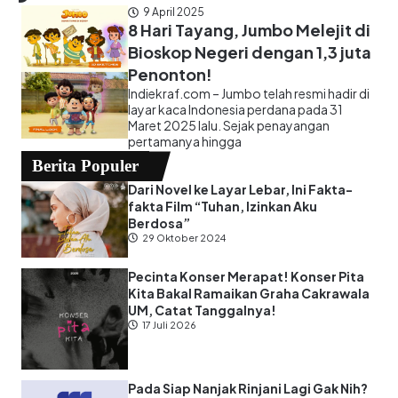
9 April 2025
8 Hari Tayang, Jumbo Melejit di
Bioskop Negeri dengan 1,3 juta
Penonton!
Indiekraf.com – Jumbo telah resmi hadir di
layar kaca Indonesia perdana pada 31
Maret 2025 lalu. Sejak penayangan
pertamanya hingga
Berita Populer
Dari Novel ke Layar Lebar, Ini Fakta-
fakta Film “Tuhan, Izinkan Aku
Berdosa”
29 Oktober 2024
Pecinta Konser Merapat! Konser Pita
Kita Bakal Ramaikan Graha Cakrawala
UM, Catat Tanggalnya!
17 Juli 2026
Pada Siap Nanjak Rinjani Lagi Gak Nih?