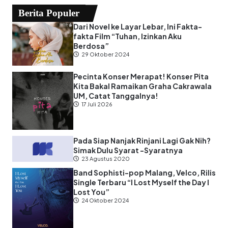
Berita Populer
Dari Novel ke Layar Lebar, Ini Fakta-
fakta Film “Tuhan, Izinkan Aku
Berdosa”
29 Oktober 2024
Pecinta Konser Merapat! Konser Pita
Kita Bakal Ramaikan Graha Cakrawala
UM, Catat Tanggalnya!
17 Juli 2026
Pada Siap Nanjak Rinjani Lagi Gak Nih?
Simak Dulu Syarat -Syaratnya
23 Agustus 2020
Band Sophisti-pop Malang, Velco, Rilis
Single Terbaru “I Lost Myself the Day I
Lost You”
24 Oktober 2024