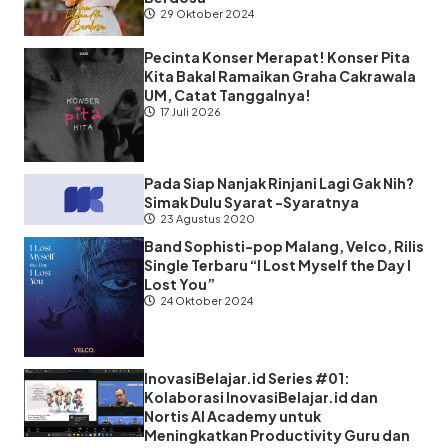
29 Oktober 2024
Pecinta Konser Merapat! Konser Pita
Kita Bakal Ramaikan Graha Cakrawala
UM, Catat Tanggalnya!
17 Juli 2026
Pada Siap Nanjak Rinjani Lagi Gak Nih?
Simak Dulu Syarat -Syaratnya
23 Agustus 2020
Band Sophisti-pop Malang, Velco, Rilis
Single Terbaru “I Lost Myself the Day I
Lost You”
24 Oktober 2024
InovasiBelajar.id Series #01:
Kolaborasi InovasiBelajar.id dan
Nortis AI Academy untuk
Meningkatkan Productivity Guru dan