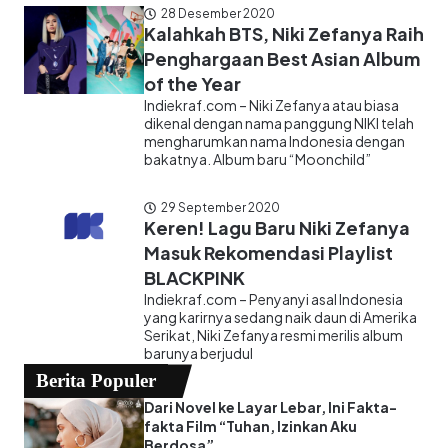
28 Desember 2020
Kalahkah BTS, Niki Zefanya Raih
Penghargaan Best Asian Album
of the Year
Indiekraf.com – Niki Zefanya atau biasa
dikenal dengan nama panggung NIKI telah
mengharumkan nama Indonesia dengan
bakatnya. Album baru “Moonchild”
29 September 2020
Keren! Lagu Baru Niki Zefanya
Masuk Rekomendasi Playlist
BLACKPINK
Indiekraf.com – Penyanyi asal Indonesia
yang karirnya sedang naik daun di Amerika
Serikat, Niki Zefanya resmi merilis album
barunya berjudul
Berita Populer
Dari Novel ke Layar Lebar, Ini Fakta-
fakta Film “Tuhan, Izinkan Aku
Berdosa”