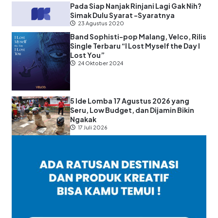
Pada Siap Nanjak Rinjani Lagi Gak Nih?
Simak Dulu Syarat -Syaratnya
23 Agustus 2020
Band Sophisti-pop Malang, Velco, Rilis
Single Terbaru “I Lost Myself the Day I
Lost You”
24 Oktober 2024
5 Ide Lomba 17 Agustus 2026 yang
Seru, Low Budget, dan Dijamin Bikin
Ngakak
17 Juli 2026