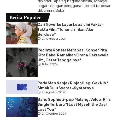
dihindari. Apalagi bagi Indonesia, sebagai
negara dengan pengguna internet terbesar
di bumi ini. Suka
Berita Populer
Dari Novel ke Layar Lebar, Ini Fakta-
fakta Film “Tuhan, Izinkan Aku
Berdosa”
29 Oktober 2024
Pecinta Konser Merapat! Konser Pita
Kita Bakal Ramaikan Graha Cakrawala
UM, Catat Tanggalnya!
17 Juli 2026
Pada Siap Nanjak Rinjani Lagi Gak Nih?
Simak Dulu Syarat -Syaratnya
23 Agustus 2020
Band Sophisti-pop Malang, Velco, Rilis
Single Terbaru “I Lost Myself the Day I
Lost You”
24 Oktober 2024