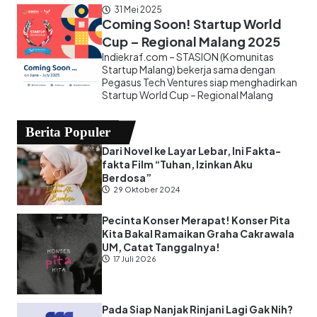
31 Mei 2025
Coming Soon! Startup World
Cup – Regional Malang 2025
Indiekraf.com – STASION (Komunitas
Startup Malang) bekerja sama dengan
Pegasus Tech Ventures siap menghadirkan
Startup World Cup – Regional Malang
Berita Populer
Dari Novel ke Layar Lebar, Ini Fakta-
fakta Film “Tuhan, Izinkan Aku
Berdosa”
29 Oktober 2024
Pecinta Konser Merapat! Konser Pita
Kita Bakal Ramaikan Graha Cakrawala
UM, Catat Tanggalnya!
17 Juli 2026
Pada Siap Nanjak Rinjani Lagi Gak Nih?