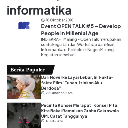
informatika
18 Oktober 2018
Event OPEN TALK #5 – Develop
People in Millenial Age
INDIEKRAF | Malang – Open Talk merupakan
suatu kegiatan dari Workshop dan Riset
Informatika di Politeknik Negeri Malang.
Kegiatan tersebut
Berita Populer
Dari Novel ke Layar Lebar, Ini Fakta-
fakta Film “Tuhan, Izinkan Aku
Berdosa”
29 Oktober 2024
Pecinta Konser Merapat! Konser Pita
Kita Bakal Ramaikan Graha Cakrawala
UM, Catat Tanggalnya!
17 Juli 2026