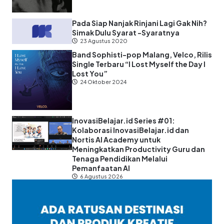
Pada Siap Nanjak Rinjani Lagi Gak Nih?
Simak Dulu Syarat -Syaratnya
23 Agustus 2020
Band Sophisti-pop Malang, Velco, Rilis
Single Terbaru “I Lost Myself the Day I
Lost You”
24 Oktober 2024
InovasiBelajar.id Series #01:
Kolaborasi InovasiBelajar.id dan
Nortis AI Academy untuk
Meningkatkan Productivity Guru dan
Tenaga Pendidikan Melalui
Pemanfaatan AI
6 Agustus 2026