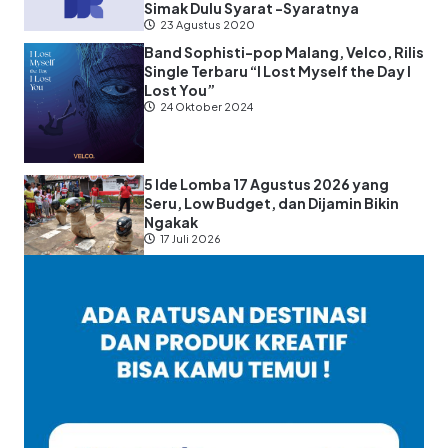
Simak Dulu Syarat -Syaratnya
23 Agustus 2020
Band Sophisti-pop Malang, Velco, Rilis
Single Terbaru “I Lost Myself the Day I
Lost You”
24 Oktober 2024
5 Ide Lomba 17 Agustus 2026 yang
Seru, Low Budget, dan Dijamin Bikin
Ngakak
17 Juli 2026