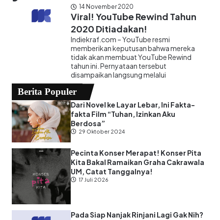
14 November 2020
Viral! YouTube Rewind Tahun
2020 Ditiadakan!
Indiekraf.com – YouTube resmi
memberikan keputusan bahwa mereka
tidak akan membuat YouTube Rewind
tahun ini. Pernyataan tersebut
disampaikan langsung melalui
Berita Populer
Dari Novel ke Layar Lebar, Ini Fakta-
fakta Film “Tuhan, Izinkan Aku
Berdosa”
29 Oktober 2024
Pecinta Konser Merapat! Konser Pita
Kita Bakal Ramaikan Graha Cakrawala
UM, Catat Tanggalnya!
17 Juli 2026
Pada Siap Nanjak Rinjani Lagi Gak Nih?