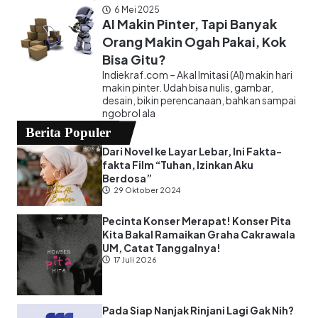
6 Mei 2025
AI Makin Pinter, Tapi Banyak
Orang Makin Ogah Pakai, Kok
Bisa Gitu?
Indiekraf.com – Akal Imitasi (AI) makin hari
makin pinter. Udah bisa nulis, gambar,
desain, bikin perencanaan, bahkan sampai
ngobrol ala
Berita Populer
Dari Novel ke Layar Lebar, Ini Fakta-
fakta Film “Tuhan, Izinkan Aku
Berdosa”
29 Oktober 2024
Pecinta Konser Merapat! Konser Pita
Kita Bakal Ramaikan Graha Cakrawala
UM, Catat Tanggalnya!
17 Juli 2026
Pada Siap Nanjak Rinjani Lagi Gak Nih?