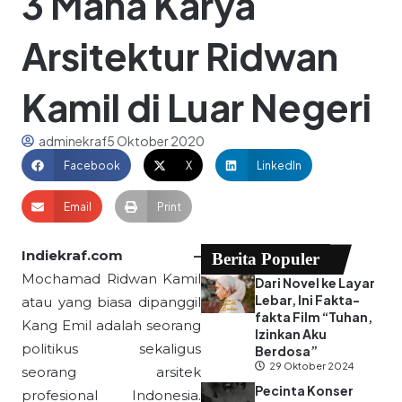
3 Maha Karya
Arsitektur Ridwan
Kamil di Luar Negeri
adminekraf
5 Oktober 2020
Facebook
X
LinkedIn
Email
Print
Indiekraf.com –
Berita Populer
Mochamad Ridwan Kamil
Dari Novel ke Layar
Lebar, Ini Fakta-
atau yang biasa dipanggil
fakta Film “Tuhan,
Kang Emil adalah seorang
Izinkan Aku
politikus sekaligus
Berdosa”
29 Oktober 2024
seorang arsitek
Pecinta Konser
profesional Indonesia.