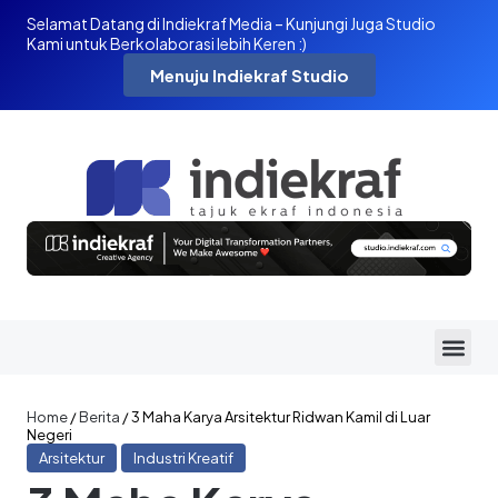
Selamat Datang di Indiekraf Media – Kunjungi Juga Studio
Kami untuk Berkolaborasi lebih Keren :)
Menuju Indiekraf Studio
Home
/
Berita
/
3 Maha Karya Arsitektur Ridwan Kamil di Luar
Negeri
Arsitektur
Industri Kreatif