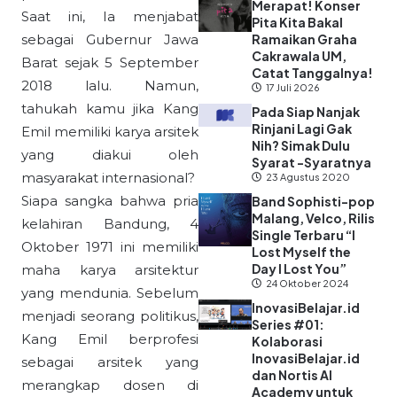
Merapat! Konser
Saat ini, Ia menjabat
Pita Kita Bakal
sebagai Gubernur Jawa
Ramaikan Graha
Cakrawala UM,
Barat sejak 5 September
Catat Tanggalnya!
2018 lalu. Namun,
17 Juli 2026
tahukah kamu jika Kang
Pada Siap Nanjak
Rinjani Lagi Gak
Emil memiliki karya arsitek
Nih? Simak Dulu
yang diakui oleh
Syarat -Syaratnya
masyarakat internasional?
23 Agustus 2020
Siapa sangka bahwa pria
Band Sophisti-pop
Malang, Velco, Rilis
kelahiran Bandung, 4
Single Terbaru “I
Oktober 1971 ini memiliki
Lost Myself the
Day I Lost You”
maha karya arsitektur
24 Oktober 2024
yang mendunia. Sebelum
InovasiBelajar.id
menjadi seorang politikus,
Series #01:
Kang Emil berprofesi
Kolaborasi
InovasiBelajar.id
sebagai arsitek yang
dan Nortis AI
merangkap dosen di
Academy untuk