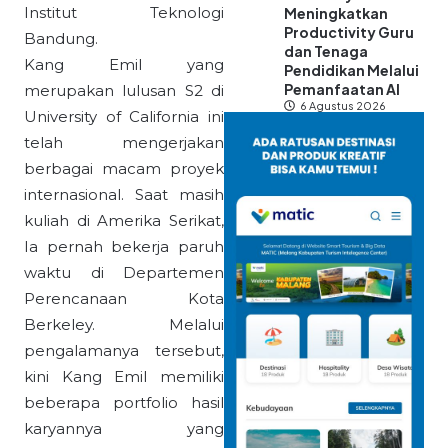
Institut Teknologi
Meningkatkan
Productivity Guru
Bandung.
dan Tenaga
Kang Emil yang
Pendidikan Melalui
Pemanfaatan AI
merupakan lulusan S2 di
6 Agustus 2026
University of California ini
telah mengerjakan
berbagai macam proyek
internasional. Saat masih
kuliah di Amerika Serikat,
Ia pernah bekerja paruh
waktu di Departemen
Perencanaan Kota
Berkeley. Melalui
pengalamanya tersebut,
kini Kang Emil memiliki
beberapa portfolio hasil
karyannya yang