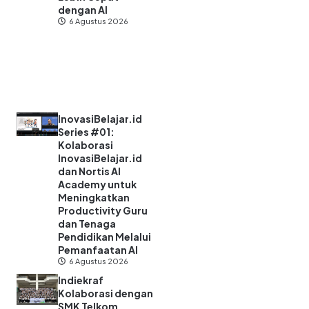
dengan AI
6 Agustus 2026
InovasiBelajar.id
Series #01:
Kolaborasi
InovasiBelajar.id
dan Nortis AI
Academy untuk
Meningkatkan
Productivity Guru
dan Tenaga
Pendidikan Melalui
Pemanfaatan AI
6 Agustus 2026
Indiekraf
Kolaborasi dengan
SMK Telkom