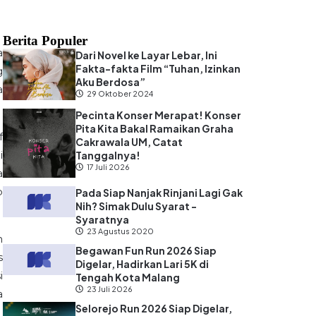
Berita Populer
a
Dari Novel ke Layar Lebar, Ini
Fakta-fakta Film “Tuhan, Izinkan
g
Aku Berdosa”
a
29 Oktober 2024
Pecinta Konser Merapat! Konser
Pita Kita Bakal Ramaikan Graha
f
Cakrawala UM, Catat
i
Tanggalnya!
17 Juli 2026
a
p
Pada Siap Nanjak Rinjani Lagi Gak
Nih? Simak Dulu Syarat -
Syaratnya
23 Agustus 2020
h
Begawan Fun Run 2026 Siap
s
Digelar, Hadirkan Lari 5K di
i
Tengah Kota Malang
23 Juli 2026
a
Selorejo Run 2026 Siap Digelar,