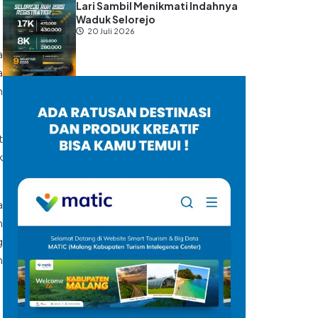
Lari Sambil Menikmati Indahnya
Waduk Selorejo
20 Juli 2026
a
a
h
t
k
a
n
g
n