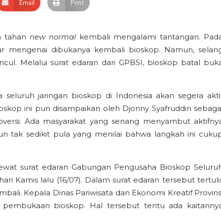
Email
Print
n tahan
new normal
kembali mengalami tantangan. Pad
r mengenai dibukanya kembali bioskop. Namun, selan
cul. Melalui surat edaran dari GPBSI, bioskop batal buk
seluruh jaringan bioskop di Indonesia akan segera akti
oskop ini pun disampaikan oleh Djonny Syafruddin sebaga
oversi. Ada masyarakat yang senang menyambut aktifny
mun tak sedikit pula yang menilai bahwa langkah ini cuku
 lewat surat edaran Gabungan Pengusaha Bioskop Seluru
hari Kamis lalu (16/07). Dalam surat edaran tersebut tertuli
li. Kepala Dinas Pariwisata dan Ekonomi Kreatif Provins
embukaan bioskop. Hal tersebut tentu ada kaitanny