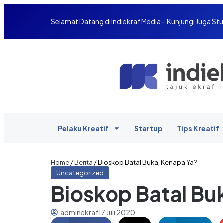
Selamat Datang di Indiekraf Media – Kunjungi Juga Stu
Pelaku Kreatif
Startup
Tips Kreatif
Home
/
Berita
/
Bioskop Batal Buka, Kenapa Ya?
Uncategorized
Bioskop Batal Bu
adminekraf
17 Juli 2020