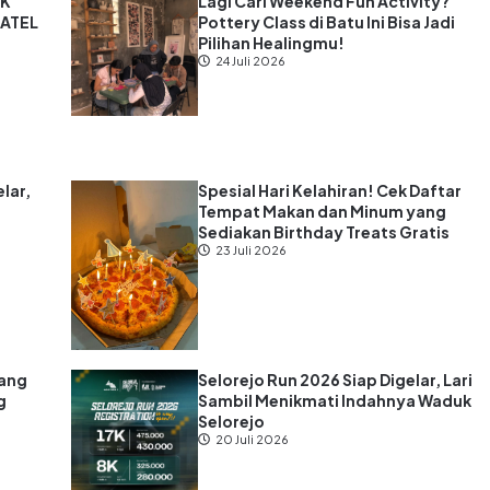
MK
Lagi Cari Weekend Fun Activity?
MATEL
Pottery Class di Batu Ini Bisa Jadi
Pilihan Healingmu!
24 Juli 2026
lar,
Spesial Hari Kelahiran! Cek Daftar
Tempat Makan dan Minum yang
Sediakan Birthday Treats Gratis
23 Juli 2026
lang
Selorejo Run 2026 Siap Digelar, Lari
g
Sambil Menikmati Indahnya Waduk
Selorejo
20 Juli 2026