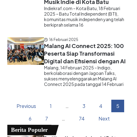
Musik Indie di Kota Batu
Indiekraf.com – Kota Batu, 18 Februari
2025 – Batu Total Indiependent (BTI),
komunitas musik independen yang telah
berkiprah selama 16
16 Februari 2025
Malang AI Connect 2025: 100
Peserta Siap Transformasi
Digital dan Efisiensi dengan AI
Malang, 14 Februari 2025 – Indigo,
berkolaborasi dengan Jagoan Talks,
sukses menyelenggarakan Malang AI
Connect 2025 pada tanggal 14 Februari
Previous
1
…
3
4
5
6
7
…
74
Next
Berita Populer