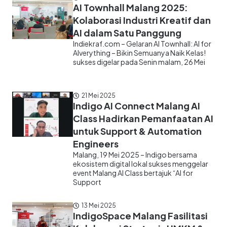
AI Townhall Malang 2025:
Kolaborasi Industri Kreatif dan
AI dalam Satu Panggung
Indiekraf.com – Gelaran AI Townhall: AI for
Alverything – Bikin Semuanya Naik Kelas!
sukses digelar pada Senin malam, 26 Mei
21 Mei 2025
Indigo AI Connect Malang AI
Class Hadirkan Pemanfaatan AI
untuk Support & Automation
Engineers
Malang, 19 Mei 2025 – Indigo bersama
ekosistem digital lokal sukses menggelar
event Malang AI Class bertajuk “AI for
Support
13 Mei 2025
IndigoSpace Malang Fasilitasi