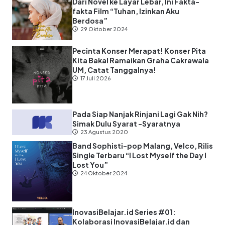
Dari Novel ke Layar Lebar, Ini Fakta-
fakta Film “Tuhan, Izinkan Aku
Berdosa”
29 Oktober 2024
Pecinta Konser Merapat! Konser Pita
Kita Bakal Ramaikan Graha Cakrawala
UM, Catat Tanggalnya!
17 Juli 2026
Pada Siap Nanjak Rinjani Lagi Gak Nih?
Simak Dulu Syarat -Syaratnya
23 Agustus 2020
Band Sophisti-pop Malang, Velco, Rilis
Single Terbaru “I Lost Myself the Day I
Lost You”
24 Oktober 2024
InovasiBelajar.id Series #01:
Kolaborasi InovasiBelajar.id dan