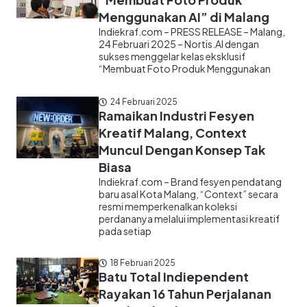
Menggunakan AI” di Malang
Indiekraf.com – PRESS RELEASE – Malang,
24 Februari 2025 – Nortis.AI dengan
sukses menggelar kelas eksklusif
“Membuat Foto Produk Menggunakan
24 Februari 2025
Ramaikan Industri Fesyen
Kreatif Malang, Context
Muncul Dengan Konsep Tak
Biasa
Indiekraf.com – Brand fesyen pendatang
baru asal Kota Malang, “Context” secara
resmi memperkenalkan koleksi
perdananya melalui implementasi kreatif
pada setiap
18 Februari 2025
Batu Total Indiependent
Rayakan 16 Tahun Perjalanan