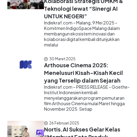
Kolaborasi Strategis UMKM &
Teknologi lewat “Sinergi AI
UNTUK NEGERI”
Indiekraf.com – Malang, 9 Mei 2025 –
Komitmen IndigoSpace Malang dalam
membangun ekosistem inovasi dan
kolaborasi digital kembali ditunjukkan
melalui
30 Maret 2025
Arthouse Cinema 2025:
Menelusuri Kisah-Kisah Kecil
yang Terselip dalam Sejarah
Indiekraf.com – PRESS RELEASE – Goethe-
Institut Indonesien kembali
menyelanggarakan program pemutaran
film Arthouse Cinema mulai Maret hingga
November 2025. Setiap
26 Februari 2025
Nortis.AI Sukses Gelar Kelas
“Membuat Foto Produk