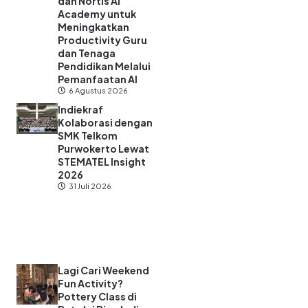
dan Nortis AI
Academy untuk
Meningkatkan
Productivity Guru
dan Tenaga
Pendidikan Melalui
Pemanfaatan AI
6 Agustus 2026
Indiekraf
Kolaborasi dengan
SMK Telkom
Purwokerto Lewat
STEMATEL Insight
2026
31 Juli 2026
Lagi Cari Weekend
Fun Activity?
Pottery Class di