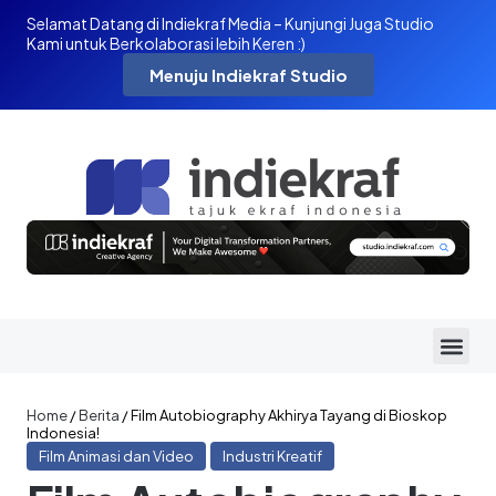
Selamat Datang di Indiekraf Media – Kunjungi Juga Studio
Kami untuk Berkolaborasi lebih Keren :)
Menuju Indiekraf Studio
Home
/
Berita
/
Film Autobiography Akhirya Tayang di Bioskop
Indonesia!
Film Animasi dan Video
Industri Kreatif