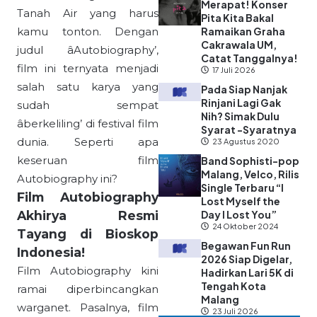
Merapat! Konser
Tanah Air yang harus
Pita Kita Bakal
kamu tonton. Dengan
Ramaikan Graha
Cakrawala UM,
judul âAutobiography’,
Catat Tanggalnya!
film ini ternyata menjadi
17 Juli 2026
salah satu karya yang
Pada Siap Nanjak
Rinjani Lagi Gak
sudah sempat
Nih? Simak Dulu
âberkeliling’ di festival film
Syarat -Syaratnya
dunia. Seperti apa
23 Agustus 2020
keseruan film
Band Sophisti-pop
Malang, Velco, Rilis
Autobiography ini?
Single Terbaru “I
Film Autobiography
Lost Myself the
Akhirya Resmi
Day I Lost You”
24 Oktober 2024
Tayang di Bioskop
Begawan Fun Run
Indonesia!
2026 Siap Digelar,
Film Autobiography kini
Hadirkan Lari 5K di
Tengah Kota
ramai diperbincangkan
Malang
warganet. Pasalnya, film
23 Juli 2026