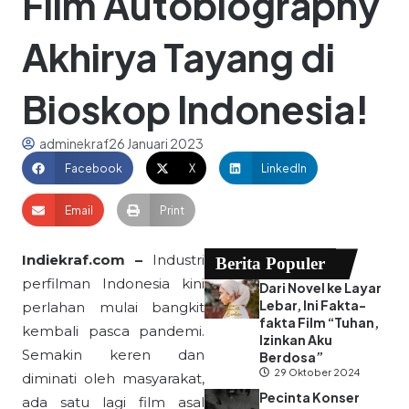
Film Autobiography
Akhirya Tayang di
Bioskop Indonesia!
adminekraf
26 Januari 2023
Facebook
X
LinkedIn
Email
Print
Indiekraf.com –
Industri
Berita Populer
perfilman Indonesia kini
Dari Novel ke Layar
Lebar, Ini Fakta-
perlahan mulai bangkit
fakta Film “Tuhan,
kembali pasca pandemi.
Izinkan Aku
Semakin keren dan
Berdosa”
29 Oktober 2024
diminati oleh masyarakat,
Pecinta Konser
ada satu lagi film asal