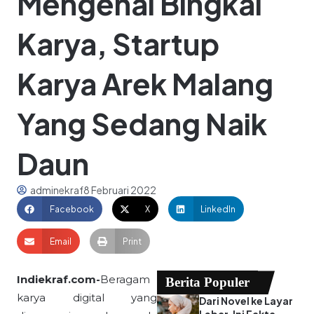
Mengenal Bingkai
Karya, Startup
Karya Arek Malang
Yang Sedang Naik
Daun
adminekraf
8 Februari 2022
Facebook
X
LinkedIn
Email
Print
Indiekraf.com-
Beragam
Berita Populer
karya digital yang
Dari Novel ke Layar