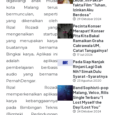
Lebar, Ini Fakta-
digawangi anak muda
fakta Film “Tuhan,
kota Malang terus
Izinkan Aku
bermunculan, seperti
Berdosa”
29 Oktober 2024
yang dikenalkan oleh
Pecinta Konser
Rizal Rozadi yang
Merapat! Konser
mengenalkan startup
Pita Kita Bakal
yang merupakan karya
Ramaikan Graha
Cakrawala UM,
buatannya bernama
Catat Tanggalnya!
Bingkai karya
.
Aplikasi ini
17 Juli 2026
adalah aplikasi
Pada Siap Nanjak
Rinjani Lagi Gak
pembelajaran berbasis
Nih? Simak Dulu
audio yang bernama
Syarat -Syaratnya
PernahDengar.
23 Agustus 2020
Rizal Rozadi
Band Sophisti-pop
Malang, Velco, Rilis
memperkenalkan aplikasi
Single Terbaru “I
karya kebanggaannya
Lost Myself the
Day I Lost You”
pada Bimbingan Teknis
24 Oktober 2024
(Bimtek) Perlindungan