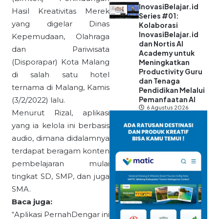
InovasiBelajar.id
Hasil Kreativitas Merek
Series #01:
yang digelar Dinas
Kolaborasi
InovasiBelajar.id
Kepemudaan, Olahraga
dan Nortis AI
dan Pariwisata
Academy untuk
(Disporapar) Kota Malang
Meningkatkan
Productivity Guru
di salah satu hotel
dan Tenaga
ternama di Malang, Kamis
Pendidikan Melalui
Pemanfaatan AI
(3/2/2022) lalu.
6 Agustus 2026
Menurut Rizal, aplikasi
yang ia kelola ini berbasis
audio, dimana didalamnya
terdapat beragam konten
pembelajaran mulai
tingkat SD, SMP, dan juga
SMA.
Baca juga:
“Aplikasi PernahDengar ini