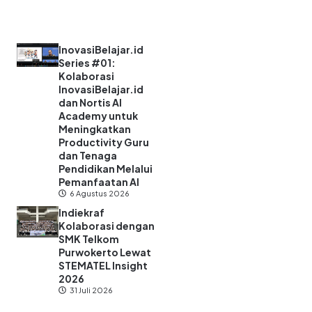
InovasiBelajar.id
Series #01:
Kolaborasi
InovasiBelajar.id
dan Nortis AI
Academy untuk
Meningkatkan
Productivity Guru
dan Tenaga
Pendidikan Melalui
Pemanfaatan AI
6 Agustus 2026
Indiekraf
Kolaborasi dengan
SMK Telkom
Purwokerto Lewat
STEMATEL Insight
2026
31 Juli 2026