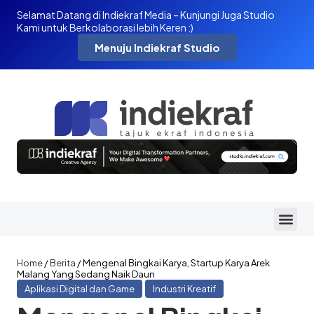
Selamat Datang di Indiekraf Media – Kunjungi Juga Studio
Kami untuk Berkolaborasi lebih Keren :)
Menuju Indiekraf Studio
Home
/
Berita
/
Mengenal Bingkai Karya, Startup Karya Arek
Malang Yang Sedang Naik Daun
Aplikasi Digital dan Game
Industri Kreatif