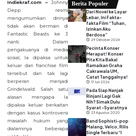
Indiekraf.com –
Johnny
Berita Populer
Depp resmi
Dari Novel ke Layar
Lebar, Ini Fakta-
mengumumkan dirinya
fakta Film “Tuhan,
tidak akan bermain di
Izinkan Aku
Fantastic Beasts ke 3
Berdosa”
29 Oktober 2024
nanti. Dalam
Pecinta Konser
pengakuanya di media
Merapat! Konser
sosial, Ia dipaksa untuk
Pita Kita Bakal
keluar dari franchise film
Ramaikan Graha
Cakrawala UM,
tersebut dan tak lagi
Catat Tanggalnya!
berperan menjadi
17 Juli 2026
Grindelwald. Salah satu
Pada Siap Nanjak
Rinjani Lagi Gak
alasan mengapa Ia
Nih? Simak Dulu
dipaksa keluar berkaitan
Syarat -Syaratnya
dengan kasus kontroversi
23 Agustus 2020
masalah hukum yang
Band Sophisti-pop
Malang, Velco, Rilis
dialaminya beberapa
Single Terbaru “I