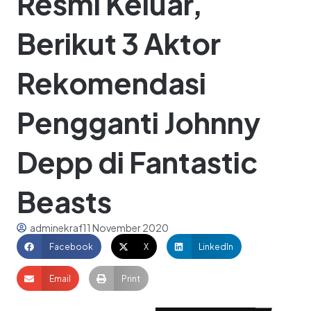
Resmi Keluar,
Berikut 3 Aktor
Rekomendasi
Pengganti Johnny
Depp di Fantastic
Beasts
adminekraf
11 November 2020
Facebook
X
LinkedIn
Email
Print