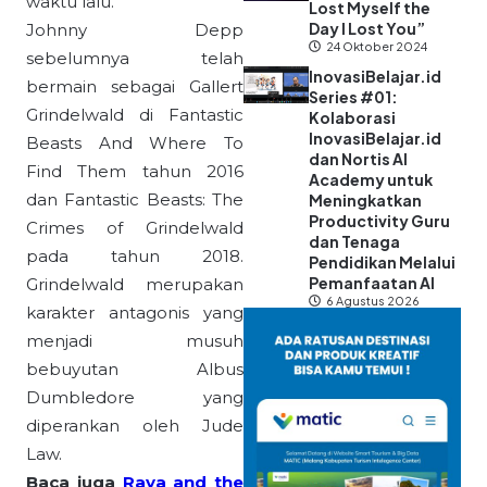
waktu lalu.
Lost Myself the
Day I Lost You”
Johnny Depp
24 Oktober 2024
sebelumnya telah
InovasiBelajar.id
bermain sebagai Gallert
Series #01:
Grindelwald di Fantastic
Kolaborasi
InovasiBelajar.id
Beasts And Where To
dan Nortis AI
Find Them tahun 2016
Academy untuk
dan Fantastic Beasts: The
Meningkatkan
Productivity Guru
Crimes of Grindelwald
dan Tenaga
pada tahun 2018.
Pendidikan Melalui
Pemanfaatan AI
Grindelwald merupakan
6 Agustus 2026
karakter antagonis yang
menjadi musuh
bebuyutan Albus
Dumbledore yang
diperankan oleh Jude
Law.
Baca juga
Raya and the