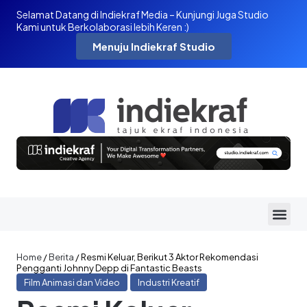
Selamat Datang di Indiekraf Media – Kunjungi Juga Studio
Kami untuk Berkolaborasi lebih Keren :)
Menuju Indiekraf Studio
Home
/
Berita
/
Resmi Keluar, Berikut 3 Aktor Rekomendasi
Pengganti Johnny Depp di Fantastic Beasts
Film Animasi dan Video
Industri Kreatif