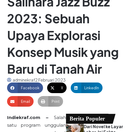
Salihara Jazz Buzz
2023: Sebuah
Upaya Explorasi
Konsep Musik yang
Baru di Tanah Air
adminekraf
2 Februari 2023
Facebook
X
LinkedIn
Email
Print
Indiekraf.com –
Salah
Berita Populer
satu program unggulan
Dari Novel ke Layar