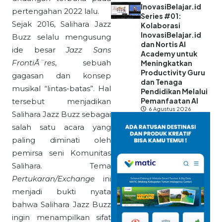
InovasiBelajar.id
pertengahan 2022 lalu.
Series #01:
Sejak 2016, Salihara Jazz
Kolaborasi
InovasiBelajar.id
Buzz selalu mengusung
dan Nortis AI
ide besar
Jazz Sans
Academy untuk
FrontiÃ¨res
, sebuah
Meningkatkan
Productivity Guru
gagasan dan konsep
dan Tenaga
musikal “lintas-batas”. Hal
Pendidikan Melalui
Pemanfaatan AI
tersebut menjadikan
6 Agustus 2026
Salihara Jazz Buzz sebagai
salah satu acara yang
paling diminati oleh
pemirsa seni Komunitas
Salihara. Tema
Pertukaran/Exchange
ini
menjadi bukti nyata
bahwa Salihara Jazz Buzz
ingin menampilkan sifat