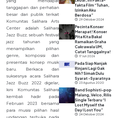
Lebar, Ini Fakta-
yang mendapat
fakta Film “Tuhan,
tanggapan dan perhatian
Izinkan Aku
besar dari publik terkait
Berdosa”
29 Oktober 2024
Komunitas Salihara Arts
Pecinta Konser
Center adalah Salihara
Merapat! Konser
Jazz Buzz; sebuah festival
Pita Kita Bakal
jazz tahunan yang
Ramaikan Graha
Cakrawala UM,
menampilkan pilihan
Catat Tanggalnya!
genre, komposisi dan
17 Juli 2026
presentasi konsep musik
Pada Siap Nanjak
Rinjani Lagi Gak
baru. Berkaca dari
Nih? Simak Dulu
suksesnya acara Salihara
Syarat -Syaratnya
Jazz Buzz 2022 digelar,
23 Agustus 2020
kini Komunitas Salihara
Band Sophisti-pop
Malang, Velco, Rilis
kembali hadir pada
Single Terbaru “I
Februari 2023 bersama
Lost Myself the
Day I Lost You”
para musisi pilihan hasil
24 Oktober 2024
undangan terbuka pada