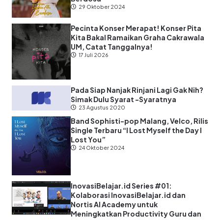
29 Oktober 2024
Pecinta Konser Merapat! Konser Pita
Kita Bakal Ramaikan Graha Cakrawala
UM, Catat Tanggalnya!
17 Juli 2026
Pada Siap Nanjak Rinjani Lagi Gak Nih?
Simak Dulu Syarat -Syaratnya
23 Agustus 2020
Band Sophisti-pop Malang, Velco, Rilis
Single Terbaru “I Lost Myself the Day I
Lost You”
24 Oktober 2024
InovasiBelajar.id Series #01:
Kolaborasi InovasiBelajar.id dan
Nortis AI Academy untuk
Meningkatkan Productivity Guru dan