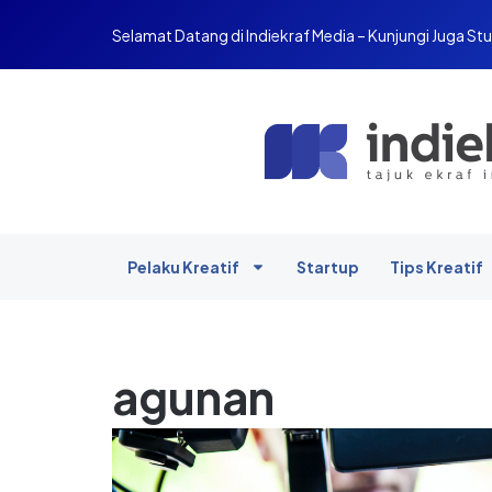
Selamat Datang di Indiekraf Media – Kunjungi Juga Stu
Pelaku Kreatif
Startup
Tips Kreatif
agunan