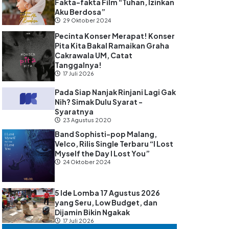
Fakta-fakta Film “Tuhan, Izinkan
Aku Berdosa”
29 Oktober 2024
Pecinta Konser Merapat! Konser
Pita Kita Bakal Ramaikan Graha
Cakrawala UM, Catat
Tanggalnya!
17 Juli 2026
Pada Siap Nanjak Rinjani Lagi Gak
Nih? Simak Dulu Syarat -
Syaratnya
23 Agustus 2020
Band Sophisti-pop Malang,
Velco, Rilis Single Terbaru “I Lost
Myself the Day I Lost You”
24 Oktober 2024
5 Ide Lomba 17 Agustus 2026
yang Seru, Low Budget, dan
Dijamin Bikin Ngakak
17 Juli 2026