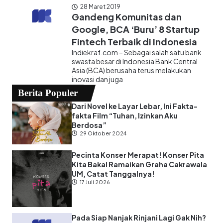
28 Maret 2019
Gandeng Komunitas dan
Google, BCA ‘Buru’ 8 Startup
Fintech Terbaik di Indonesia
Indiekraf.com – Sebagai salah satu bank
swasta besar di Indonesia Bank Central
Asia (BCA) berusaha terus melakukan
inovasi dan juga
Berita Populer
Dari Novel ke Layar Lebar, Ini Fakta-
fakta Film “Tuhan, Izinkan Aku
Berdosa”
29 Oktober 2024
Pecinta Konser Merapat! Konser Pita
Kita Bakal Ramaikan Graha Cakrawala
UM, Catat Tanggalnya!
17 Juli 2026
Pada Siap Nanjak Rinjani Lagi Gak Nih?