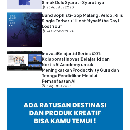
Simak Dulu Syarat -Syaratnya
23 Agustus 2020
Band Sophisti-pop Malang, Velco, Rilis
Single Terbaru “I Lost Myself the Day I
Lost You”
24 Oktober 2024
InovasiBelajar.id Series #01:
Kolaborasi InovasiBelajar.id dan
Nortis AI Academy untuk
Meningkatkan Productivity Guru dan
Tenaga Pendidikan Melalui
Pemanfaatan AI
6 Agustus 2026