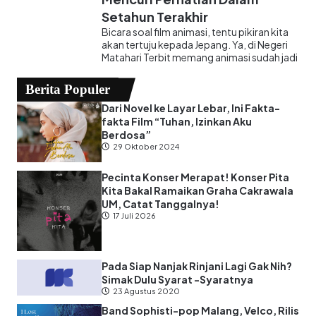
Setahun Terakhir
Bicara soal film animasi, tentu pikiran kita
akan tertuju kepada Jepang. Ya, di Negeri
Matahari Terbit memang animasi sudah jadi
Berita Populer
Dari Novel ke Layar Lebar, Ini Fakta-
fakta Film “Tuhan, Izinkan Aku
Berdosa”
29 Oktober 2024
Pecinta Konser Merapat! Konser Pita
Kita Bakal Ramaikan Graha Cakrawala
UM, Catat Tanggalnya!
17 Juli 2026
Pada Siap Nanjak Rinjani Lagi Gak Nih?
Simak Dulu Syarat -Syaratnya
23 Agustus 2020
Band Sophisti-pop Malang, Velco, Rilis