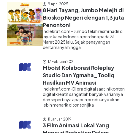
9 April 2025
8 Hari Tayang, Jumbo Melejit di
Bioskop Negeri dengan 1,3 juta
Penonton!
Indiekraf.com – Jumbo telah resmi hadir di
layar kaca Indonesia perdana pada 31
Maret 2025 lalu. Sejak penayangan
pertamanya hingga
17 Februari 2021
Mbois! Kolaborasi Roleplay
Studio Dan Ygmaha_Tooliq
Hasilkan MV Animasi
Indiekraf.com-Di era digital saat ini konten
digital kreatif sangatlah banyak variannya
dan sepertinya apapun produknya akan
lebih menarik ditonton jika
11 Januari 2019
3 Film Animasi Lokal Yang
Mencuri Perhatian Dalam