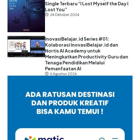
Single Terbaru “I Lost Myself the Day I
Lost You”
24 Oktober 2024
InovasiBelajar.id Series #01:
Kolaborasi InovasiBelajar.id dan
Nortis AI Academy untuk
Meningkatkan Productivity Guru dan
Tenaga Pendidikan Melalui
Pemanfaatan AI
6 Agustus 2026