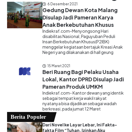
6 Desember 2021
Gedung Dewan Kota Malang
Disulap Jadi Pameran Karya
Anak Berkebutuhan Khusus
Indiekraf.com-Menyongsong Hari
disabilitas Nasional, Paguyuban Peduli
Insan Berkebutuhan Khusus(P2IBK)
menggelar kegiataan bertajuk Kreasi Anak
Negeri yang dilakanakan di hall geung
15 Maret 2021
Beri Ruang Bagi Pelaku Usaha
Lokal, Kantor DPRD Disulap Jadi
Pameran Produk UMKM
Indiekraf.com- Kantor dewan yang identik
sebagai tempat kerja wakil rakyat
nyatanya bisa dijadikan sebagai wadah
berkreasi, pada jumat 12 Maret
Berita Populer
Dari Novel ke Layar Lebar, Ini Fakta-
fakta Film “Tuhan, Izinkan Aku