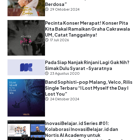
Berdosa”
29 Oktober 2024
Pecinta Konser Merapat! Konser Pita
Kita Bakal Ramaikan Graha Cakrawala
UM, Catat Tanggalnya!
17 Juli 2026
Pada Siap Nanjak Rinjani Lagi Gak Nih?
Simak Dulu Syarat -Syaratnya
23 Agustus 2020
Band Sophisti-pop Malang, Velco, Rilis
Single Terbaru “I Lost Myself the Day I
Lost You”
24 Oktober 2024
InovasiBelajar.id Series #01:
Kolaborasi InovasiBelajar.id dan
Nortis AI Academy untuk