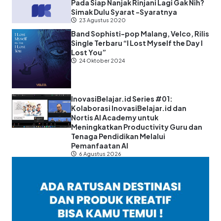
Pada Siap Nanjak Rinjani Lagi Gak Nih?
Simak Dulu Syarat -Syaratnya
23 Agustus 2020
Band Sophisti-pop Malang, Velco, Rilis
Single Terbaru “I Lost Myself the Day I
Lost You”
24 Oktober 2024
InovasiBelajar.id Series #01:
Kolaborasi InovasiBelajar.id dan
Nortis AI Academy untuk
Meningkatkan Productivity Guru dan
Tenaga Pendidikan Melalui
Pemanfaatan AI
6 Agustus 2026