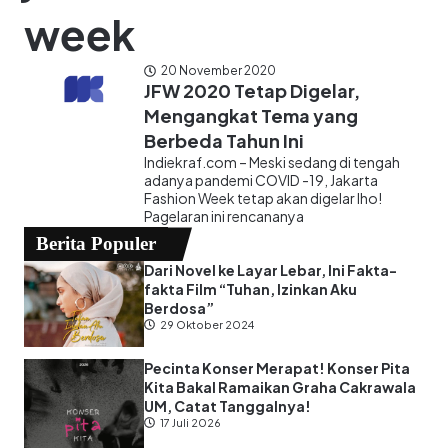
week
20 November 2020
JFW 2020 Tetap Digelar,
Mengangkat Tema yang
Berbeda Tahun Ini
Indiekraf.com – Meski sedang di tengah
adanya pandemi COVID -19, Jakarta
Fashion Week tetap akan digelar lho!
Pagelaran ini rencananya
Berita Populer
Dari Novel ke Layar Lebar, Ini Fakta-
fakta Film “Tuhan, Izinkan Aku
Berdosa”
29 Oktober 2024
Pecinta Konser Merapat! Konser Pita
Kita Bakal Ramaikan Graha Cakrawala
UM, Catat Tanggalnya!
17 Juli 2026