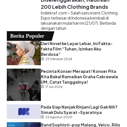
200 Lebih Clothing Brands
Indiekraf.com – Salah satu event Clothing
Expo terbesar di Indonesia kembali di
laksanakan mulai hari ini (21/07). Berbeda
dengan tahun
Berita Populer
Dari Novel ke Layar Lebar, Ini Fakta-
fakta Film “Tuhan, Izinkan Aku
Berdosa”
29 Oktober 2024
Pecinta Konser Merapat! Konser Pita
Kita Bakal Ramaikan Graha Cakrawala
UM, Catat Tanggalnya!
17 Juli 2026
Pada Siap Nanjak Rinjani Lagi Gak Nih?
Simak Dulu Syarat -Syaratnya
23 Agustus 2020
Band Sophisti-pop Malang, Velco, Rilis