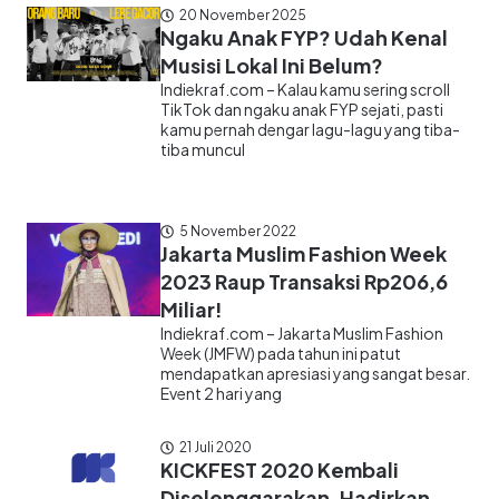
20 November 2025
Ngaku Anak FYP? Udah Kenal
Musisi Lokal Ini Belum?
Indiekraf.com – Kalau kamu sering scroll
TikTok dan ngaku anak FYP sejati, pasti
kamu pernah dengar lagu-lagu yang tiba-
tiba muncul
5 November 2022
Jakarta Muslim Fashion Week
2023 Raup Transaksi Rp206,6
Miliar!
Indiekraf.com – Jakarta Muslim Fashion
Week (JMFW) pada tahun ini patut
mendapatkan apresiasi yang sangat besar.
Event 2 hari yang
21 Juli 2020
KICKFEST 2020 Kembali
Diselenggarakan, Hadirkan