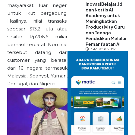
InovasiBelajar.id
masyarakat luar negeri
dan Nortis AI
untuk ikut bergabung.
Academy untuk
Hasilnya, nilai transaksi
Meningkatkan
Productivity Guru
sebesar $13,2 juta atau
dan Tenaga
sekitar Rp206,6 miliar
Pendidikan Melalui
Pemanfaatan AI
berhasil tercatat. Nominal
6 Agustus 2026
tersebut datang dari
customer yang berasal
dari 16 negara termasuk
Malaysia, Spanyol, Yaman,
Portugal, dan Nigeria.