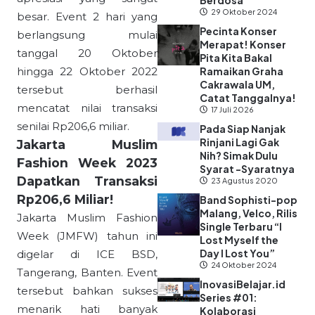
Berdosa”
29 Oktober 2024
besar. Event 2 hari yang
Pecinta Konser
berlangsung mulai
Merapat! Konser
tanggal 20 Oktober
Pita Kita Bakal
hingga 22 Oktober 2022
Ramaikan Graha
Cakrawala UM,
tersebut berhasil
Catat Tanggalnya!
mencatat nilai transaksi
17 Juli 2026
senilai Rp206,6 miliar.
Pada Siap Nanjak
Rinjani Lagi Gak
Jakarta Muslim
Nih? Simak Dulu
Fashion Week 2023
Syarat -Syaratnya
Dapatkan Transaksi
23 Agustus 2020
Rp206,6 Miliar!
Band Sophisti-pop
Malang, Velco, Rilis
Jakarta Muslim Fashion
Single Terbaru “I
Week (JMFW) tahun ini
Lost Myself the
Day I Lost You”
digelar di ICE BSD,
24 Oktober 2024
Tangerang, Banten. Event
InovasiBelajar.id
tersebut bahkan sukses
Series #01:
menarik hati banyak
Kolaborasi