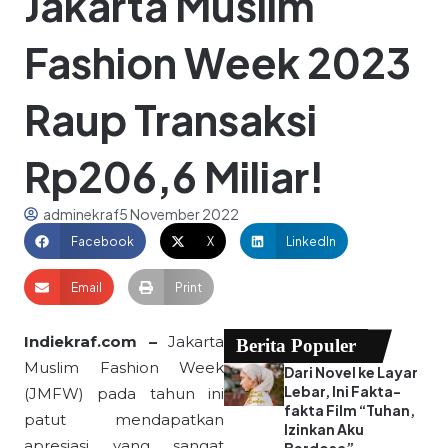
Jakarta Muslim
Fashion Week 2023
Raup Transaksi
Rp206,6 Miliar!
adminekraf
5 November 2022
Facebook
X
LinkedIn
Email
Print
Indiekraf.com –
Jakarta
Berita Populer
Muslim Fashion Week
Dari Novel ke Layar
Lebar, Ini Fakta-
(JMFW) pada tahun ini
fakta Film “Tuhan,
patut mendapatkan
Izinkan Aku
apresiasi yang sangat