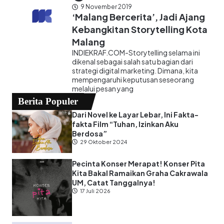
9 November 2019
‘Malang Bercerita’, Jadi Ajang
Kebangkitan Storytelling Kota
Malang
INDIEKRAF.COM-Storytelling selama ini
dikenal sebagai salah satu bagian dari
strategi digital marketing. Dimana, kita
mempengaruhi keputusan seseorang
melalui pesan yang
Berita Populer
Dari Novel ke Layar Lebar, Ini Fakta-
fakta Film “Tuhan, Izinkan Aku
Berdosa”
29 Oktober 2024
Pecinta Konser Merapat! Konser Pita
Kita Bakal Ramaikan Graha Cakrawala
UM, Catat Tanggalnya!
17 Juli 2026