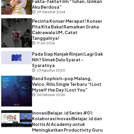
Fakta-fakta Film “Tuhan, Izinkan
Aku Berdosa”
29 Oktober 2024
Pecinta Konser Merapat! Konser
Pita Kita Bakal Ramaikan Graha
Cakrawala UM, Catat
Tanggalnya!
17 Juli 2026
Pada Siap Nanjak Rinjani Lagi Gak
Nih? Simak Dulu Syarat -
Syaratnya
23 Agustus 2020
Band Sophisti-pop Malang,
Velco, Rilis Single Terbaru “I Lost
Myself the Day I Lost You”
24 Oktober 2024
InovasiBelajar.id Series #01:
Kolaborasi InovasiBelajar.id dan
Nortis AI Academy untuk
Meningkatkan Productivity Guru