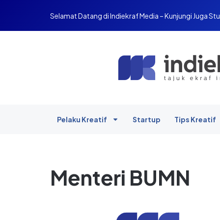
Selamat Datang di Indiekraf Media – Kunjungi Juga Stu
Pelaku Kreatif
Startup
Tips Kreatif
Menteri BUMN