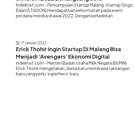
Indiekraf.com – Perkumpulan Startup Malang, Startup Singo
Edan (STASION) mendapatkan kehormatan pada event
perdana mereka di awal 2022. Dengan kehadirkan
17 Januari 2022
Erick Thohir Ingin Startup Di Malang Bisa
Menjadi ‘Avengers’ Ekonomi Digital
Indiekraf.com – Menteri Badan Usaha Milik Negara (BUMN)
Erick Thohir mengatakan, dunia baru membawa tantangan
baru yang perlu ‘superhero’ baru.