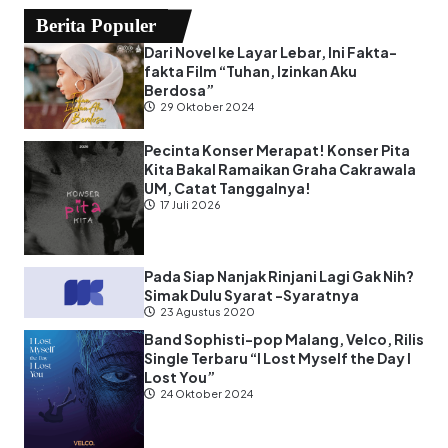
Berita Populer
Dari Novel ke Layar Lebar, Ini Fakta-
fakta Film “Tuhan, Izinkan Aku
Berdosa”
29 Oktober 2024
Pecinta Konser Merapat! Konser Pita
Kita Bakal Ramaikan Graha Cakrawala
UM, Catat Tanggalnya!
17 Juli 2026
Pada Siap Nanjak Rinjani Lagi Gak Nih?
Simak Dulu Syarat -Syaratnya
23 Agustus 2020
Band Sophisti-pop Malang, Velco, Rilis
Single Terbaru “I Lost Myself the Day I
Lost You”
24 Oktober 2024