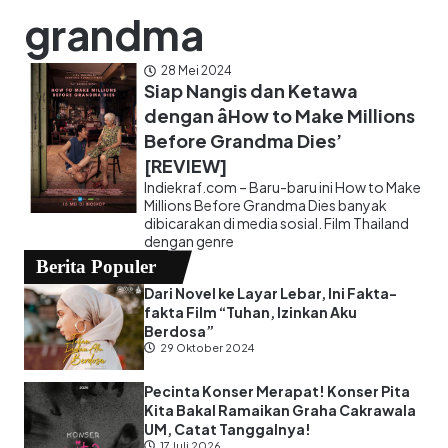
grandma
28 Mei 2024
Siap Nangis dan Ketawa
dengan âHow to Make Millions
Before Grandma Dies’
[REVIEW]
Indiekraf.com – Baru-baru ini How to Make
Millions Before Grandma Dies banyak
dibicarakan di media sosial. Film Thailand
dengan genre
Berita Populer
Dari Novel ke Layar Lebar, Ini Fakta-
fakta Film “Tuhan, Izinkan Aku
Berdosa”
29 Oktober 2024
Pecinta Konser Merapat! Konser Pita
Kita Bakal Ramaikan Graha Cakrawala
UM, Catat Tanggalnya!
17 Juli 2026