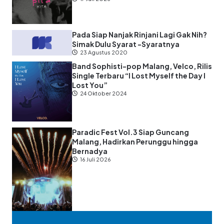
Pada Siap Nanjak Rinjani Lagi Gak Nih?
Simak Dulu Syarat -Syaratnya
23 Agustus 2020
Band Sophisti-pop Malang, Velco, Rilis
Single Terbaru “I Lost Myself the Day I
Lost You”
24 Oktober 2024
Paradic Fest Vol.3 Siap Guncang
Malang, Hadirkan Perunggu hingga
Bernadya
16 Juli 2026