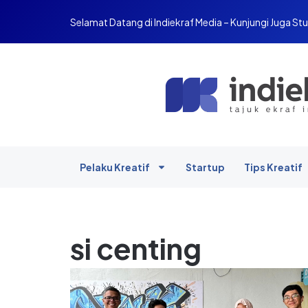
Selamat Datang di Indiekraf Media – Kunjungi Juga Stu
Pelaku Kreatif
Startup
Tips Kreatif
si centing