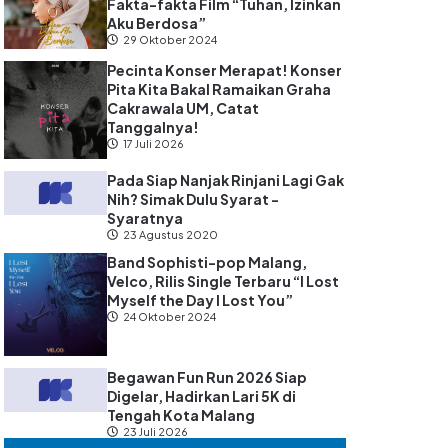
Fakta-fakta Film “Tuhan, Izinkan
Aku Berdosa”
29 Oktober 2024
Pecinta Konser Merapat! Konser
Pita Kita Bakal Ramaikan Graha
Cakrawala UM, Catat
Tanggalnya!
17 Juli 2026
Pada Siap Nanjak Rinjani Lagi Gak
Nih? Simak Dulu Syarat -
Syaratnya
23 Agustus 2020
Band Sophisti-pop Malang,
Velco, Rilis Single Terbaru “I Lost
Myself the Day I Lost You”
24 Oktober 2024
Begawan Fun Run 2026 Siap
Digelar, Hadirkan Lari 5K di
Tengah Kota Malang
23 Juli 2026