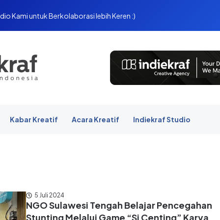
dio Kami untuk Berkolaborasi lebih Keren :)
Kabar Kreatif
Acara Kreatif
Indiekraf Studio
5 Juli 2024
NGO Sulawesi Tengah Belajar Pencegahan
Stunting Melalui Game “Si Centing” Karya