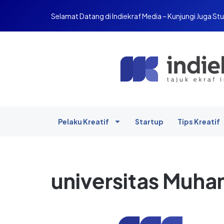
Selamat Datang di Indiekraf Media – Kunjungi Juga Stu
Pelaku Kreatif
Startup
Tips Kreatif
universitas Muh