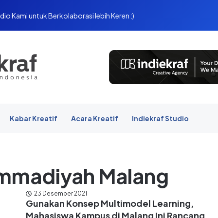
dio Kami untuk Berkolaborasi lebih Keren :)
Kabar Kreatif
Acara Kreatif
Indiekraf Studio
ammadiyah Malang
23 Desember 2021
Gunakan Konsep Multimodel Learning,
Mahasiswa Kampus di Malang Ini Rancang