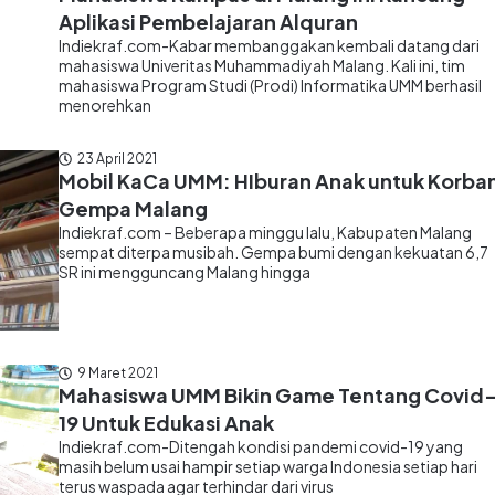
Aplikasi Pembelajaran Alquran
Indiekraf.com-Kabar membanggakan kembali datang dari
mahasiswa Univeritas Muhammadiyah Malang. Kali ini, tim
mahasiswa Program Studi (Prodi) Informatika UMM berhasil
menorehkan
23 April 2021
Mobil KaCa UMM: HIburan Anak untuk Korba
Gempa Malang
Indiekraf.com – Beberapa minggu lalu, Kabupaten Malang
sempat diterpa musibah. Gempa bumi dengan kekuatan 6,7
SR ini mengguncang Malang hingga
9 Maret 2021
Mahasiswa UMM Bikin Game Tentang Covid
19 Untuk Edukasi Anak
Indiekraf.com-Ditengah kondisi pandemi covid-19 yang
masih belum usai hampir setiap warga Indonesia setiap hari
terus waspada agar terhindar dari virus