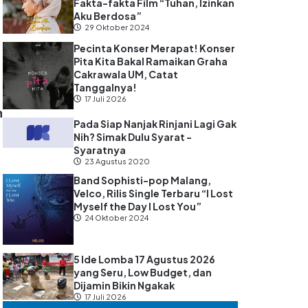
Fakta-fakta Film “Tuhan, Izinkan
Aku Berdosa”
29 Oktober 2024
Pecinta Konser Merapat! Konser
Pita Kita Bakal Ramaikan Graha
Cakrawala UM, Catat
Tanggalnya!
17 Juli 2026
n
Pada Siap Nanjak Rinjani Lagi Gak
Nih? Simak Dulu Syarat -
Syaratnya
23 Agustus 2020
Band Sophisti-pop Malang,
Velco, Rilis Single Terbaru “I Lost
Myself the Day I Lost You”
24 Oktober 2024
-
5 Ide Lomba 17 Agustus 2026
yang Seru, Low Budget, dan
Dijamin Bikin Ngakak
17 Juli 2026