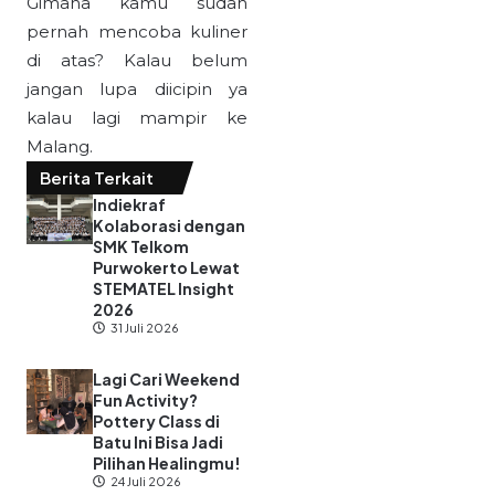
Gimana kamu sudah
pernah mencoba kuliner
di atas? Kalau belum
jangan lupa diicipin ya
kalau lagi mampir ke
Malang.
Berita Terkait
Indiekraf
Kolaborasi dengan
SMK Telkom
Purwokerto Lewat
STEMATEL Insight
2026
31 Juli 2026
Lagi Cari Weekend
Fun Activity?
Pottery Class di
Batu Ini Bisa Jadi
Pilihan Healingmu!
24 Juli 2026