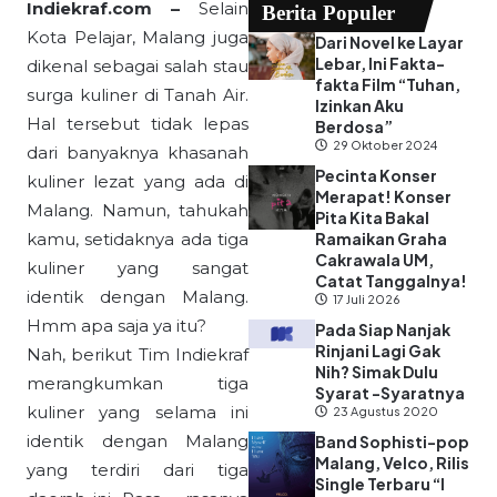
Indiekraf.com –
Selain
Berita Populer
Kota Pelajar, Malang juga
Dari Novel ke Layar
Lebar, Ini Fakta-
dikenal sebagai salah stau
fakta Film “Tuhan,
surga kuliner di Tanah Air.
Izinkan Aku
Hal tersebut tidak lepas
Berdosa”
29 Oktober 2024
dari banyaknya khasanah
Pecinta Konser
kuliner lezat yang ada di
Merapat! Konser
Malang. Namun, tahukah
Pita Kita Bakal
kamu, setidaknya ada tiga
Ramaikan Graha
Cakrawala UM,
kuliner yang sangat
Catat Tanggalnya!
identik dengan Malang.
17 Juli 2026
Hmm apa saja ya itu?
Pada Siap Nanjak
Rinjani Lagi Gak
Nah, berikut Tim Indiekraf
Nih? Simak Dulu
merangkumkan tiga
Syarat -Syaratnya
kuliner yang selama ini
23 Agustus 2020
identik dengan Malang
Band Sophisti-pop
Malang, Velco, Rilis
yang terdiri dari tiga
Single Terbaru “I