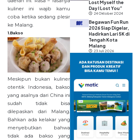
daerah ini. Rasa – rasanya
Lost Myself the
Day I Lost You”
kuliner ini wajib kamu
24 Oktober 2024
coba ketika sedang plesir
Begawan Fun Run
ke Malang.
2026 Siap Digelar,
1.Bakso
Hadirkan Lari 5K di
Tengah Kota
Malang
23 Juli 2026
Meskipun bukan kuliner
otentik Indonesia, bakso
yang asalnya dari China ini
sudah tidak bisa
dilepaskan dari Malang.
Bahkan ada kelakar yang
menyebutkan bahwa
tidak ada bakso yang