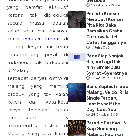
Berdosa”
29 Oktober 2024
yang bersifat eksklusif
Pecinta Konser
karena tak diproduksi
Merapat! Konser
secara massal adalah
Pita Kita Bakal
salah satu ciri khasnya.
Ramaikan Graha
Cakrawala UM,
Jenis
industri kreatif
di
Catat Tanggalnya!
bidang fesyen ini telah
17 Juli 2026
berkembang pesat di
Pada Siap Nanjak
Rinjani Lagi Gak
Indonesia, tak terkeculai
Nih? Simak Dulu
di Malang.
Syarat -Syaratnya
Terdapat banyak distro di
23 Agustus 2020
Malang yang memiliki
Band Sophisti-pop
Malang, Velco, Rilis
produk yang tak kalah
Single Terbaru “I
keren dari kota-kota
Lost Myself the
Day I Lost You”
lainya. Indiekraf telah
24 Oktober 2024
merangkum 5
Paradic Fest Vol.3
rekomendasi distro di
Siap Guncang
Malang yang bisa kamu
Malang, Hadirkan