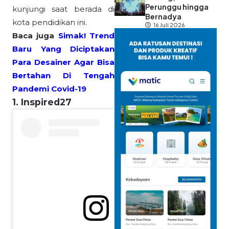
Perunggu hingga
kunjungi saat berada di
Bernadya
kota pendidikan ini.
16 Juli 2026
Baca juga
Simak! Trend
Baru Yang Diciptakan
Para Desainer Agar Bisa
Bertahan Di Tengah
Pandemi Covid-19
1. Inspired27