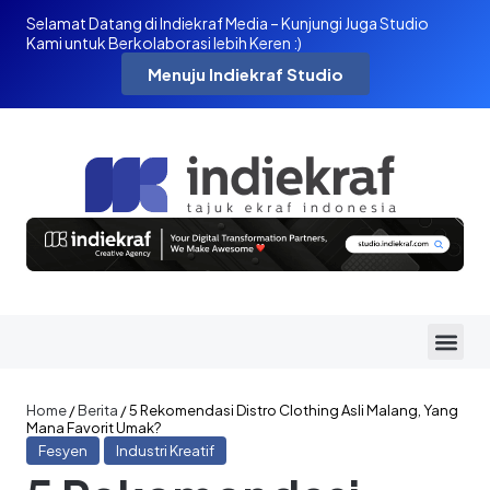
Selamat Datang di Indiekraf Media – Kunjungi Juga Studio
Kami untuk Berkolaborasi lebih Keren :)
Menuju Indiekraf Studio
Home
/
Berita
/
5 Rekomendasi Distro Clothing Asli Malang, Yang
Mana Favorit Umak?
Fesyen
Industri Kreatif