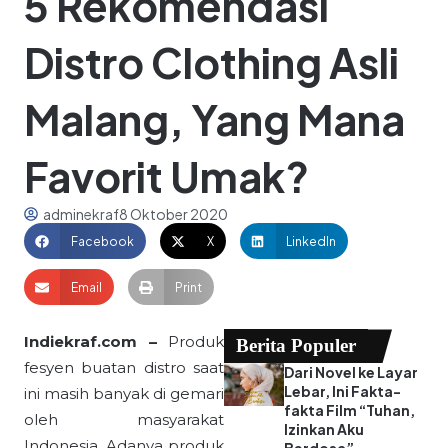
5 Rekomendasi
Distro Clothing Asli
Malang, Yang Mana
Favorit Umak?
adminekraf
8 Oktober 2020
Facebook
X
LinkedIn
Email
Print
Indiekraf.com –
Produk
Berita Populer
fesyen buatan distro saat
Dari Novel ke Layar
Lebar, Ini Fakta-
ini masih banyak di gemari
fakta Film “Tuhan,
oleh masyarakat
Izinkan Aku
Indonesia. Adanya produk