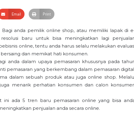
Email
Print
agi anda pemilik online shop, atau memiliki lapak di e
esolusi baru untuk bisa meningkatkan lagi penjuala
pebisnis online, tentu anda harus selalu melakukan evaluas
sa bersaing dan memikat hati konsumen.
 bagi anda dalam upaya pemasaran khususnya pada tahu
u inti pemasaran yang berkembang dalam pemasaran digital
ama dalam sebuah produk atau juga online shop. Melalu
s juga menarik perhatian konsumen dan calon konsume
at ini ada 5 tren baru pemasaran online yang bisa and
 meningkatkan penjualan anda secara online.