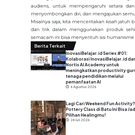
audiens, untuk mempengaruhi setara dan
menyombongkan diri, dan mengajukan semu
Misalnya saja, kita menceritakan kisah jatuh
dan trik dalam menggunakan produk sehin
semacam ini bisa menyentuh sisi humanisme d
Berita Terkait
InovasiBelajar.id Series #01:
Kolaborasi InovasiBelajar.id da
Nortis AI Academy untuk
meningkatkan productivity gur
tenaga pendidikan melalui
pemanfaatan AI
6 Agustus 2026
Lagi Cari Weekend Fun Activity
Pottery Class di Batu Ini Bisa Jad
Pilihan Healingmu!
24 Juli 2026