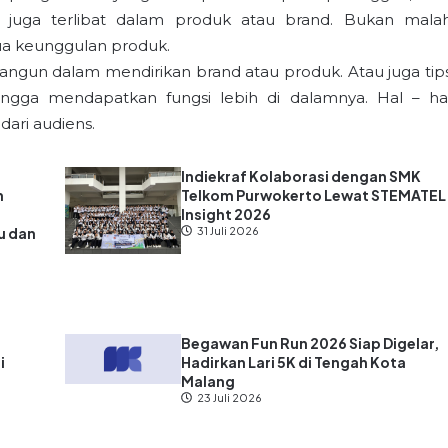
 juga terlibat dalam produk atau brand. Bukan mala
a keunggulan produk.
 bangun dalam mendirikan brand atau produk. Atau juga tip
gga mendapatkan fungsi lebih di dalamnya. Hal – ha
ari audiens.
Indiekraf Kolaborasi dengan SMK
n
Telkom Purwokerto Lewat STEMATEL
Insight 2026
u dan
31 Juli 2026
?
Begawan Fun Run 2026 Siap Digelar,
i
Hadirkan Lari 5K di Tengah Kota
Malang
23 Juli 2026