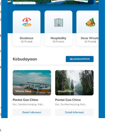
t
n
i
a
e
.
a
,
i
k