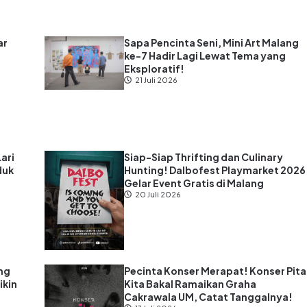
ar
Sapa Pencinta Seni, Mini Art Malang
ke-7 Hadir Lagi Lewat Tema yang
s
Eksploratif!
21 Juli 2026
Lari
Siap-Siap Thrifting dan Culinary
duk
Hunting! Dalbofest Playmarket 2026
Gelar Event Gratis di Malang
20 Juli 2026
ng
Pecinta Konser Merapat! Konser Pita
ikin
Kita Bakal Ramaikan Graha
Cakrawala UM, Catat Tanggalnya!