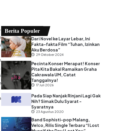
-
Berita Populer
n
Dari Novel ke Layar Lebar, Ini
Fakta-fakta Film “Tuhan, Izinkan
i
Aku Berdosa”
29 Oktober 2024
n
Pecinta Konser Merapat! Konser
.
Pita Kita Bakal Ramaikan Graha
Cakrawala UM, Catat
i
Tanggalnya!
n
17 Juli 2026
Pada Siap Nanjak Rinjani Lagi Gak
a
Nih? Simak Dulu Syarat -
Syaratnya
23 Agustus 2020
Band Sophisti-pop Malang,
Velco, Rilis Single Terbaru “I Lost
Myself the Day I Lost You”