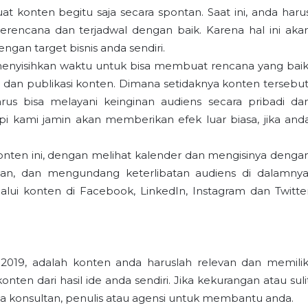
t konten begitu saja secara spontan. Saat ini, anda haru
rencana dan terjadwal dengan baik. Karena hal ini aka
gan target bisnis anda sendiri.
u menyisihkan waktu untuk bisa membuat rencana yang baik
dan publikasi konten. Dimana setidaknya konten tersebut
us bisa melayani keinginan audiens secara pribadi da
i kami jamin akan memberikan efek luar biasa, jika and
ten ini, dengan melihat kalender dan mengisinya denga
an, dan mengundang keterlibatan audiens di dalamnya
lui konten di Facebook, LinkedIn, Instagram dan Twitte
 2019, adalah konten anda haruslah relevan dan memilik
ten dari hasil ide anda sendiri. Jika kekurangan atau suli
 konsultan, penulis atau agensi untuk membantu anda.