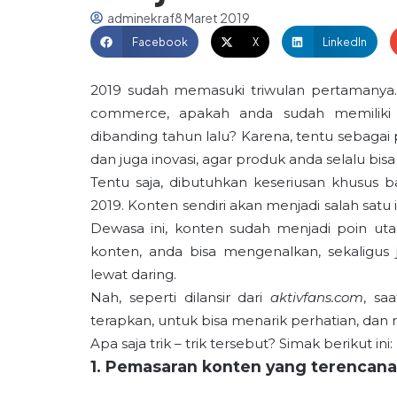
adminekraf
8 Maret 2019
Facebook
X
LinkedIn
2019 sudah memasuki triwulan pertamanya. B
commerce, apakah anda sudah memiliki r
dibanding tahun lalu? Karena, tentu sebagai 
dan juga inovasi, agar produk anda selalu bi
Tentu saja, dibutuhkan keseriusan khusus
2019. Konten sendiri akan menjadi salah sat
Dewasa ini, konten sudah menjadi poin ut
konten, anda bisa mengenalkan, sekaligu
lewat daring.
Nah, seperti dilansir dari
aktivfans.com
, sa
terapkan, untuk bisa menarik perhatian, dan
Apa saja trik – trik tersebut? Simak berikut ini:
1. Pemasaran konten yang terencana