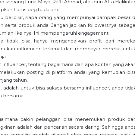
an seorang Luna Maya, Raffi Ahmad, ataupun Atta Halilintar
iapkan harus begitu dalam.
u berpikir, siapa orang yang mempunyai dampak besar d
serta produk anda. Jangan jadikan followersnya sebaga
jumlah like nya. Ini mempengaruhi engagement.
a tidak bisa hanya mengandalkan profit dari mereka
mukan influencer terkenal dan membayar mereka untu
ja.
n influencer, tentang bagaimana dan apa konten yang aka
melakukan posting di platform anda, yang kemudian bis
jang tahun.
 adalah untuk bisa sukses bersama influencer, anda tida
ja bersama.
aimana calon pelanggan bisa menemukan produk da
kinan adalah dari pencarian secara daring. Sehingga and
agar semakin mudah dikenali oleh mesin pencari, baik d