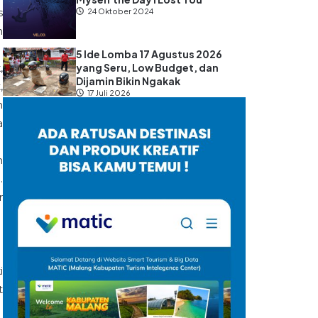
s
24 Oktober 2024
n
5 Ide Lomba 17 Agustus 2026
yang Seru, Low Budget, dan
,
Dijamin Bikin Ngakak
,
17 Juli 2026
n
a
n
.
r
i
t