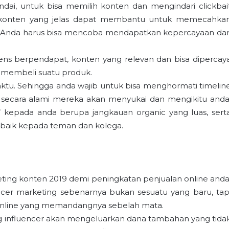
dai, untuk bisa memilih konten dan mengindari clickbai
 konten yang jelas dapat membantu untuk memecahka
 Anda harus bisa mencoba mendapatkan kepercayaan dar
ns berpendapat, konten yang relevan dan bisa dipercay
 membeli suatu produk.
waktu. Sehingga anda wajib untuk bisa menghormati timelin
 secara alami mereka akan menyukai dan mengikitu anda
 kepada anda berupa jangkauan organic yang luas, sert
 baik kepada teman dan kolega.
eting konten 2019 demi peningkatan penjualan online anda
uencer marketing sebenarnya bukan sesuatu yang baru, tap
s online yang memandangnya sebelah mata.
ang influencer akan mengeluarkan dana tambahan yang tida