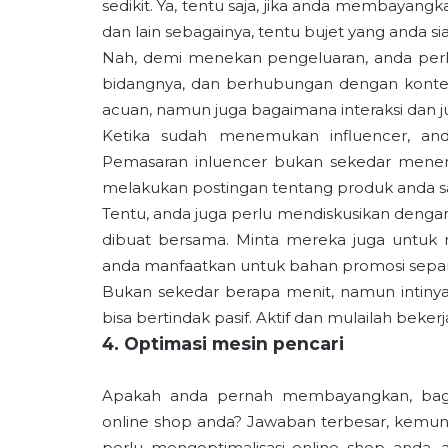
sedikit. Ya, tentu saja, jika anda membayangk
dan lain sebagainya, tentu bujet yang anda s
Nah, demi menekan pengeluaran, anda perl
bidangnya, dan berhubungan dengan konten 
acuan, namun juga bagaimana interaksi dan 
Ketika sudah menemukan influencer, and
Pemasaran inluencer bukan sekedar mene
melakukan postingan tentang produk anda sa
Tentu, anda juga perlu mendiskusikan denga
dibuat bersama. Minta mereka juga untuk 
anda manfaatkan untuk bahan promosi sepan
Bukan sekedar berapa menit, namun intinya,
bisa bertindak pasif. Aktif dan mulailah beker
4. Optimasi mesin pencari
Apakah anda pernah membayangkan, bag
online shop anda? Jawaban terbesar, kemung
perlu mengoptimalisasi online shop anda, 