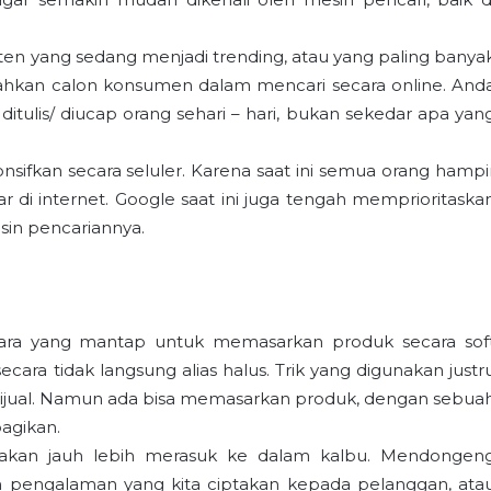
ten yang sedang menjadi trending, atau yang paling banya
hkan calon konsumen dalam mencari secara online. And
itulis/ diucap orang sehari – hari, bukan sekedar apa yan
onsifkan secara seluler. Karena saat ini semua orang hampi
 di internet. Google saat ini juga tengah memprioritaska
sin pencariannya.
cara yang mantap untuk memasarkan produk secara sof
secara tidak langsung alias halus. Trik yang digunakan justr
ijual. Namun ada bisa memasarkan produk, dengan sebua
agikan.
akan jauh lebih merasuk ke dalam kalbu. Mendongen
n pengalaman yang kita ciptakan kepada pelanggan, ata