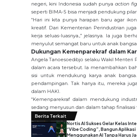
negeri, kini Indonesia sudah punya
action fi
seperti BIMA-S bisa menjadi pendukung pilar
“Hari ini kita punya harapan baru agar iko
kreatif. Dari Kementerian Perindustrian j
kerja seluas-luasnya.,” jelasnya. Ia juga b
menyulut semangat baru untuk anak bangsa 
Dukungan Kemenparekraf dalam Kar
Angela Tanoesoedibjo selaku Wakil Menteri P
dalam acara tersebut. Ia menambahkan bah
sisi untuk mendukung karya anak bangsa
pendampingan. Tak hanya itu, mereka jug
dalam HAKI.
“Kemenparekraf dalam mendukung industri 
sedang menyusun dan dalam tahap finalisasi t
Berita Terkait
Nortis AI Sukses Gelar Kelas Inte
“Vibe Coding”, Bangun Aplikasi
Menggunakan AI Tanpa Harus J