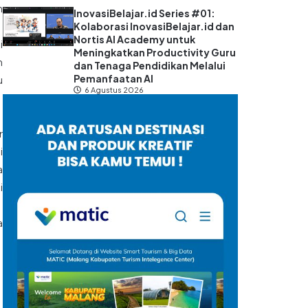
n
InovasiBelajar.id Series #01:
Kolaborasi InovasiBelajar.id dan
Nortis AI Academy untuk
i
Meningkatkan Productivity Guru
n
dan Tenaga Pendidikan Melalui
Pemanfaatan AI
u
6 Agustus 2026
r
i
a
i
a