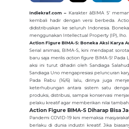
Indiekraf.com –
Karakter âBIMA S’ memang 
kembali hadir dengan versi berbeda. Acti
didistribusikan ke seluruh Indonesia. Bone
menggunakan Intellectual Property (IP), lho.
Action Figure BIMA-S: Boneka Aksi Karya 
Serial animasi, BIMA-S, kini mendapat sorot
baru saja merilis
action figure
BIMA-S! Pada L
aksi ini turut dihadiri oleh Sandiaga Salah
Sandiaga Uno mengapresiasi peluncuran kary
Pada Rabu (16/6) lalu, dirinya juga menj
keterhubungan antara sistem satu dengan
produksi, distribusi, sampai konservasi menjad
pelaku kreatif agar memberikan nilai tambah
Action Figure BIMA-S Diharap Bisa Ja
Pandemi COVID-19 kini memaksa masyarakat un
berlaku di dunia industri kreatif. Jika bia