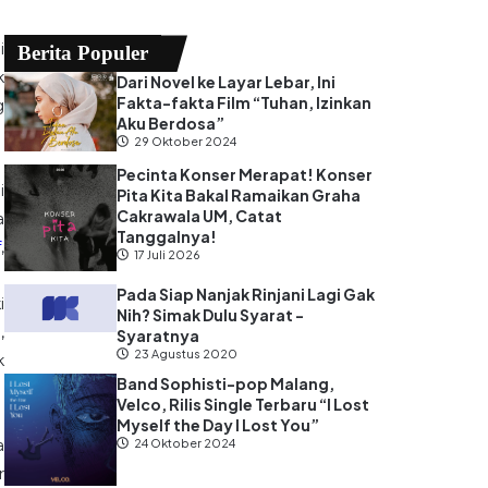
i
Berita Populer
k
Dari Novel ke Layar Lebar, Ini
Fakta-fakta Film “Tuhan, Izinkan
g
Aku Berdosa”
29 Oktober 2024
Pecinta Konser Merapat! Konser
i
Pita Kita Bakal Ramaikan Graha
Cakrawala UM, Catat
a
Tanggalnya!
f
,
17 Juli 2026
Pada Siap Nanjak Rinjani Lagi Gak
i
Nih? Simak Dulu Syarat -
,
Syaratnya
23 Agustus 2020
k
Band Sophisti-pop Malang,
Velco, Rilis Single Terbaru “I Lost
Myself the Day I Lost You”
a
24 Oktober 2024
r