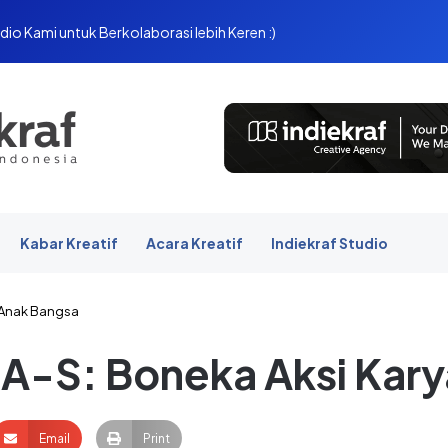
dio Kami untuk Berkolaborasi lebih Keren :)
Kabar Kreatif
Acara Kreatif
Indiekraf Studio
a Anak Bangsa
MA-S: Boneka Aksi Kar
Email
Print