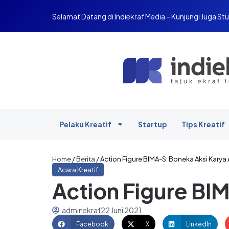
Selamat Datang di Indiekraf Media – Kunjungi Juga Stu
Pelaku Kreatif
Startup
Tips Kreatif
Home
/
Berita
/
Action Figure BIMA-S: Boneka Aksi Kary
Acara Kreatif
Action Figure BI
adminekraf
22 Juni 2021
Facebook
X
LinkedIn