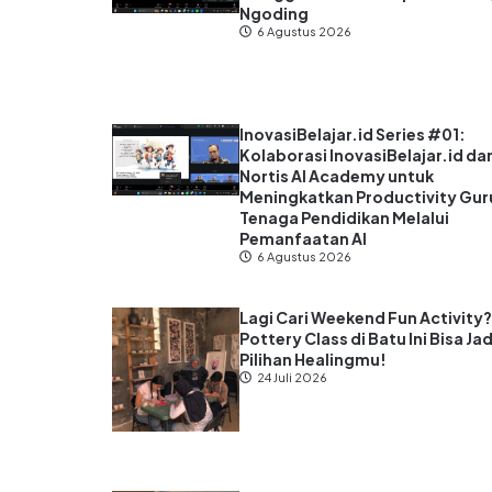
Ngoding
6 Agustus 2026
InovasiBelajar.id Series #01:
Kolaborasi InovasiBelajar.id da
Nortis AI Academy untuk
Meningkatkan Productivity Gur
Tenaga Pendidikan Melalui
Pemanfaatan AI
6 Agustus 2026
Lagi Cari Weekend Fun Activity
Pottery Class di Batu Ini Bisa Jad
Pilihan Healingmu!
24 Juli 2026