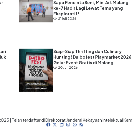
ar
Sapa Pencinta Seni, Mini Art Malang
ke-7 Hadir Lagi Lewat Tema yang
s
Eksploratif!
21 Juli 2026
Lari
Siap-Siap Thrifting dan Culinary
duk
Hunting! Dalbofest Playmarket 2026
Gelar Event Gratis di Malang
20 Juli 2026
025 | Telah terdaftar di Direktorat Jenderal Kekayaan Intelektual K