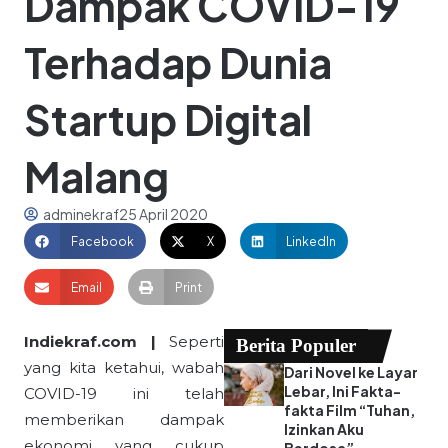
Dampak COVID-19
Terhadap Dunia
Startup Digital
Malang
adminekraf
25 April 2020
Facebook
X
LinkedIn
Email
Print
Indiekraf.com |
Seperti
Berita Populer
yang kita ketahui, wabah
Dari Novel ke Layar
Lebar, Ini Fakta-
COVID-19 ini telah
fakta Film “Tuhan,
memberikan dampak
Izinkan Aku
ekonomi yang cukup