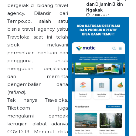
dan Dijamin Bikin
bergerak di bidang travel
Ngakak
agency. Dilansir dari
17 Juli 2026
Tempo.co, salah satu
bisnis travel agency yaitu
Traveloka saat ini telah
sibuk melayani
permintaan bantuan dari
pengguna, untuk
mengubah perjalanan
dan meminta
pengembalian dana
(
refund
)
.
Tak hanya Traveloka,
Tiket.com juga
mengalami dampak
kerugian akibat adanya
COVID-19. Menurut data