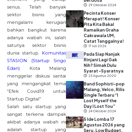
Berdosa”
29 Oktober 2024
serius. Telah banyak
Pecinta Konser
sektor bisnis yang
Merapat! Konser
mengalami kerugian
Pita Kita Bakal
bahkan bangkut karena
Ramaikan Graha
Cakrawala UM,
adanya wabah ini, salah
Catat Tanggalnya!
satunya sektor bisnis
17 Juli 2026
dunia startup.
Komunitas
Pada Siap Nanjak
Rinjani Lagi Gak
STASION (Startup Singo
Nih? Simak Dulu
Edan)
Kota Malang
Syarat -Syaratnya
menggelar diskusi santai
23 Agustus 2020
yang mengangkat tema
Band Sophisti-pop
Malang, Velco, Rilis
“Efek Covid19 untuk
Single Terbaru “I
Startup Digital”
Lost Myself the
Day I Lost You”
Salah satu startup yang
24 Oktober 2024
sangat terkena dampak
5 Ide Lomba 17
akibat adanya wabah ini
Agustus 2026 yang
adalah startup yang
Seru, Low Budget,