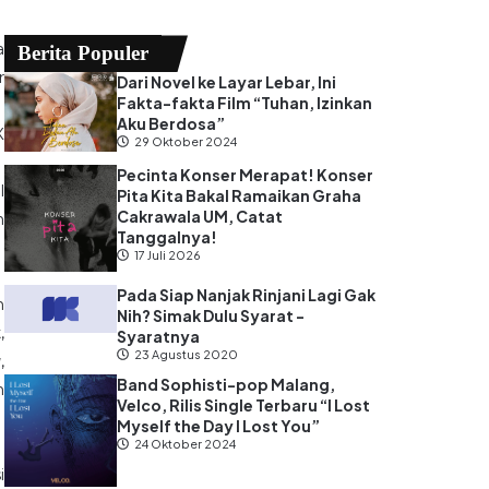
a
Berita Populer
r
Dari Novel ke Layar Lebar, Ini
Fakta-fakta Film “Tuhan, Izinkan
Aku Berdosa”
X
29 Oktober 2024
Pecinta Konser Merapat! Konser
l
Pita Kita Bakal Ramaikan Graha
Cakrawala UM, Catat
n
Tanggalnya!
17 Juli 2026
Pada Siap Nanjak Rinjani Lagi Gak
h
Nih? Simak Dulu Syarat -
,
Syaratnya
23 Agustus 2020
g
,
Band Sophisti-pop Malang,
n
Velco, Rilis Single Terbaru “I Lost
Myself the Day I Lost You”
24 Oktober 2024
i