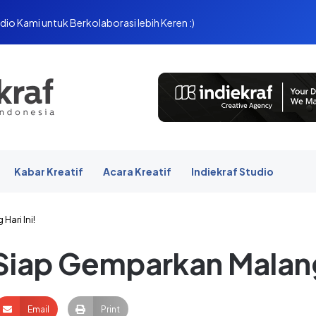
dio Kami untuk Berkolaborasi lebih Keren :)
Kabar Kreatif
Acara Kreatif
Indiekraf Studio
Hari Ini!
 Siap Gemparkan Malang 
Email
Print