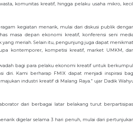
asta, komunitas kreatif, hingga pelaku usaha mikro, kecil
eragam kegiatan menarik, mulai dari diskusi publik denga
s masa depan ekonomi kreatif, konferensi seni medi
k yang meriah. Selain itu, pengunjung juga dapat menikmat
rupa kontemporer, kompetisi kreatif, market UMKM, da
h wadah bagi para pelaku ekonomi kreatif untuk berkumpul
 diri. Kami berharap FMIX dapat menjadi inspirasi bag
ajukan industri kreatif di Malang Raya.” ujar Dadik Wahy
aborator dari berbagai latar belakang turut berpartisipas
narik digelar selama 3 hari penuh, mulai dari pertunjuka