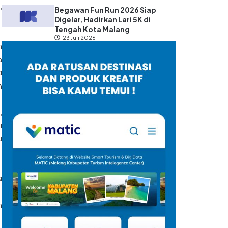
,
Begawan Fun Run 2026 Siap
Digelar, Hadirkan Lari 5K di
Tengah Kota Malang
23 Juli 2026
n
a
i
n
,
i
u
i
n