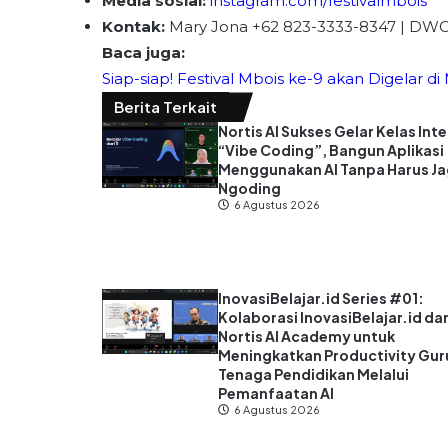
Media sosial:
instagram.com/festivalmbois
Kontak:
Mary Jona +62 823-3333-8347 | DW
Baca juga:
Siap-siap! Festival Mbois ke-9 akan Digelar d
Berita Terkait
Nortis AI Sukses Gelar Kelas Inte
“Vibe Coding”, Bangun Aplikasi
Menggunakan AI Tanpa Harus J
Ngoding
6 Agustus 2026
InovasiBelajar.id Series #01:
Kolaborasi InovasiBelajar.id da
Nortis AI Academy untuk
Meningkatkan Productivity Gur
Tenaga Pendidikan Melalui
Pemanfaatan AI
6 Agustus 2026