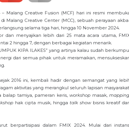
– Malang Creative Fusion (MCF) hari ini resmi membuk
h di Malang Creative Center (MCC), sebuah perayaan akba
 berlangsung selama tiga hari, hingga 10 November 2024.
or dan menyajikan lebih dari 25 mata acara utama, FMI
antai 2 hingga 7, dengan berbagai kegiatan menarik.
MPUK KIPA ILAKES” yang artinya kalau sudah berkumpu
 sinergi dari semua pihak untuk meramaikan, mensukseska
ng.
jak 2016 ini, kembali hadir dengan semangat yang lebi
gam aktivitas yang merangkul seluruh lapisan masyarakat
a balap tamiya, pameran keris,
workshop
masak,
mappin
rkshop
hak cipta musik, hingga
talk show
bisnis kreatif da
urut berpartisipasi dalam FMIX 2024. Mulai dari instans