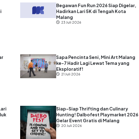
?
Begawan Fun Run 2026 Siap Digelar,
i
Hadirkan Lari 5K di Tengah Kota
Malang
23 Juli 2026
ar
Sapa Pencinta Seni, Mini Art Malang
ke-7 Hadir Lagi Lewat Tema yang
s
Eksploratif!
21 Juli 2026
Lari
Siap-Siap Thrifting dan Culinary
duk
Hunting! Dalbofest Playmarket 2026
Gelar Event Gratis di Malang
20 Juli 2026