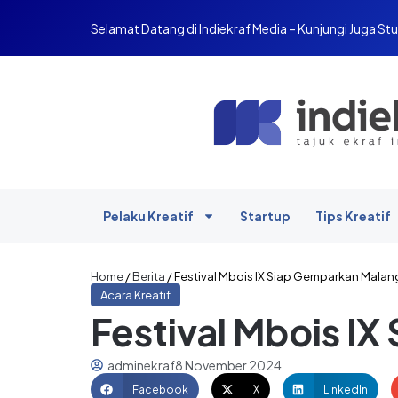
Selamat Datang di Indiekraf Media – Kunjungi Juga Stu
Pelaku Kreatif
Startup
Tips Kreatif
Home
/
Berita
/
Festival Mbois IX Siap Gemparkan Malang 
Acara Kreatif
Festival Mbois IX
adminekraf
8 November 2024
Facebook
X
LinkedIn