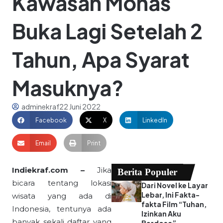
Kawasan Monas
Buka Lagi Setelah 2
Tahun, Apa Syarat
Masuknya?
adminekraf
22 Juni 2022
Facebook
X
LinkedIn
Email
Print
Indiekraf.com –
Jika
Berita Populer
bicara tentang lokasi
Dari Novel ke Layar
Lebar, Ini Fakta-
wisata yang ada di
fakta Film “Tuhan,
Indonesia, tentunya ada
Izinkan Aku
banyak sekali daftar yang