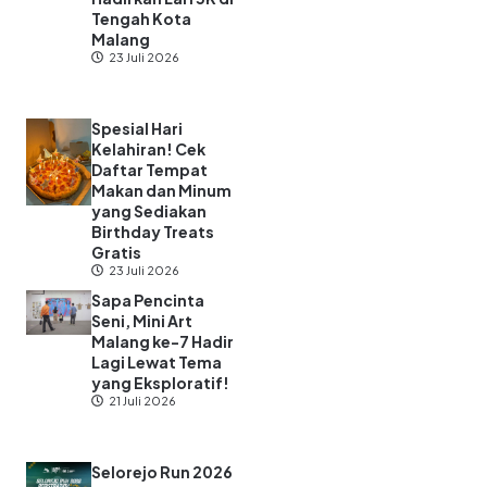
Tengah Kota
Malang
23 Juli 2026
Spesial Hari
Kelahiran! Cek
Daftar Tempat
Makan dan Minum
yang Sediakan
Birthday Treats
Gratis
23 Juli 2026
Sapa Pencinta
Seni, Mini Art
Malang ke-7 Hadir
Lagi Lewat Tema
yang Eksploratif!
21 Juli 2026
Selorejo Run 2026