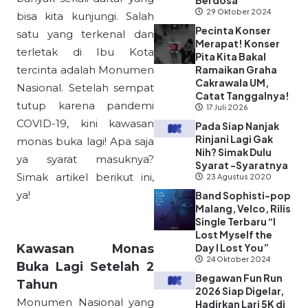
Berdosa”
29 Oktober 2024
bisa kita kunjungi. Salah
Pecinta Konser
satu yang terkenal dan
Merapat! Konser
terletak di Ibu Kota
Pita Kita Bakal
tercinta adalah Monumen
Ramaikan Graha
Cakrawala UM,
Nasional. Setelah sempat
Catat Tanggalnya!
tutup karena pandemi
17 Juli 2026
COVID-19, kini kawasan
Pada Siap Nanjak
Rinjani Lagi Gak
monas buka lagi! Apa saja
Nih? Simak Dulu
ya syarat masuknya?
Syarat -Syaratnya
Simak artikel berikut ini,
23 Agustus 2020
ya!
Band Sophisti-pop
Malang, Velco, Rilis
Single Terbaru “I
Lost Myself the
Kawasan Monas
Day I Lost You”
24 Oktober 2024
Buka Lagi Setelah 2
Begawan Fun Run
Tahun
2026 Siap Digelar,
Monumen Nasional yang
Hadirkan Lari 5K di