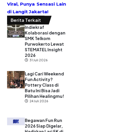
Viral, Punya Sensasi Lain
di Langit Jakarta!
Berita Terkait
Indiekraf
Kolaborasi dengan
SMK Telkom
Purwokerto Lewat
STEMATEL Insight
2026
31 Juli 2026
Lagi Cari Weekend
Fun Activity?
Pottery Class di
Batu Ini Bisa Jadi
Pilihan Healingmu!
24 Juli 2026
Begawan Fun Run
2026 Siap Digelar,
Hadirkan Lari 5K di