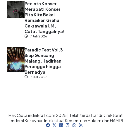
Pecinta Konser
Merapat! Konser
Pita Kita Bakal
Ramaikan Graha
Cakrawala UM,
Catat Tanggalnya!
17 Juli 2026
Paradic Fest Vol.3
Siap Guncang
Malang, Hadirkan
Perunggu hingga
Bernadya
16 Juli 2026
Hak Cipta indiekraf.com 2025 | Telah terdaftar di Direktorat
Jenderal Kekayaan Intelektual Kementrian Hukum dan HAM RI