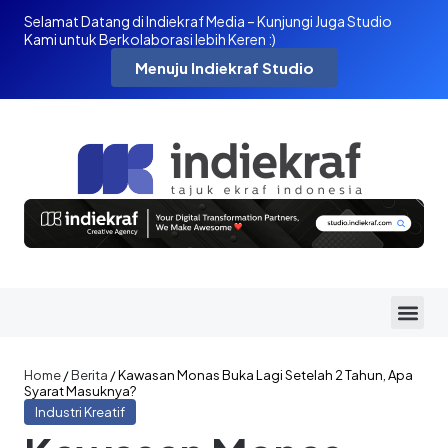
Selamat Datang di Indiekraf Media – Kunjungi Juga Studio
Kami untuk Berkolaborasi lebih Keren :)
Menuju Indiekraf Studio
Home
/
Berita
/
Kawasan Monas Buka Lagi Setelah 2 Tahun, Apa
Syarat Masuknya?
Industri Kreatif