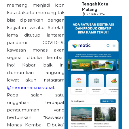
Tengah Kota
memang menjadi icon
Malang
kota Jakarta memang tak
23 Juli 2026
bisa dipisahkan dengan
kegiatan wisata. Setelah
lama ditutup lantaran
pandemi COVID-19,
kawasan monas akan
segera dibuka kembali
lho! Kabar baik ini
diumumkan langsung
lewat akun Instagram
@monumen.nasional
.
Pada salah satu
unggahan, terdapat
pengumuman yang
bertuliskan “Kawasan
Monas Kembali Dibuka”