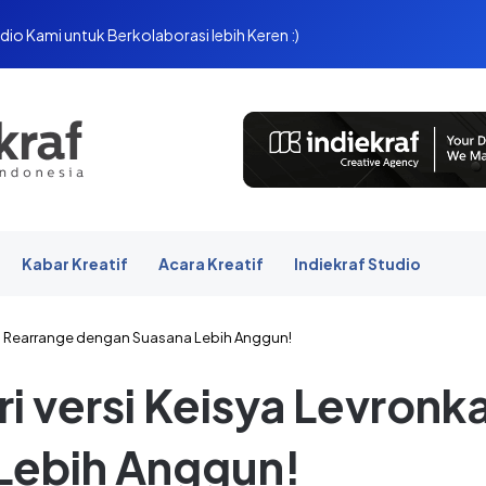
dio Kami untuk Berkolaborasi lebih Keren :)
Kabar Kreatif
Acara Kreatif
Indiekraf Studio
a: Rearrange dengan Suasana Lebih Anggun!
i versi Keisya Levronk
Lebih Anggun!