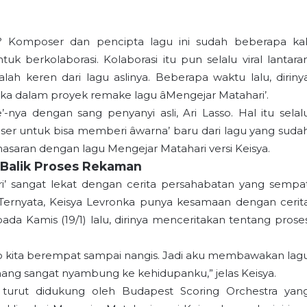
 Komposer dan pencipta lagu ini sudah beberapa kal
 berkolaborasi. Kolaborasi itu pun selalu viral lantara
ah keren dari lagu aslinya. Beberapa waktu lalu, diriny
a dalam proyek remake lagu âMengejar Matahari’.
-nya dengan sang penyanyi asli, Ari Lasso. Hal itu selal
ser untuk bisa memberi âwarna’ baru dari lagu yang suda
saran dengan lagu Mengejar Matahari versi Keisya.
 Balik Proses Rekaman
ri’ sangat lekat dengan cerita persahabatan yang sempa
 Ternyata, Keisya Levronka punya kesamaan dengan cerit
pada Kamis (19/1) lalu, dirinya menceritakan tentang prose
oto kita berempat sampai nangis. Jadi aku membawakan lag
mang sangat nyambung ke kehidupanku,” jelas Keisya.
 turut didukung oleh Budapest Scoring Orchestra yan