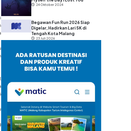
24 Oktober 2024
i
Begawan Fun Run 2026 Siap
n
Digelar, Hadirkan Lari 5K di
a
Tengah Kota Malang
23 Juli 2026
u
h
t
a
s
u
g