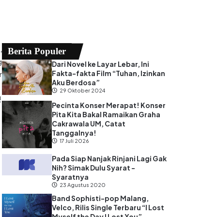
,
Berita Populer
g
Dari Novel ke Layar Lebar, Ini
Fakta-fakta Film “Tuhan, Izinkan
r
Aku Berdosa”
29 Oktober 2024
!
Pecinta Konser Merapat! Konser
Pita Kita Bakal Ramaikan Graha
Cakrawala UM, Catat
Tanggalnya!
17 Juli 2026
Pada Siap Nanjak Rinjani Lagi Gak
Nih? Simak Dulu Syarat -
Syaratnya
23 Agustus 2020
Band Sophisti-pop Malang,
Velco, Rilis Single Terbaru “I Lost
Myself the Day I Lost You”