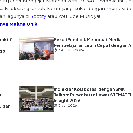
klip dari Mengejar Matahari versi Keisya Levronka ini jug
ically pleasing untuk kamu yang suka dengan music vide
an lagunya di
Spotify
atau YouTube Music ya!
 Punya Makna Unik
raktif
Bekali Pendidik Membuat Media
Pembelajaran Lebih Cepat dengan AI
ago
6 Agustus 2026
Indiekraf Kolaborasi dengan SMK
n
Telkom Purwokerto Lewat STEMATEL
Insight 2026
u dan
31 Juli 2026