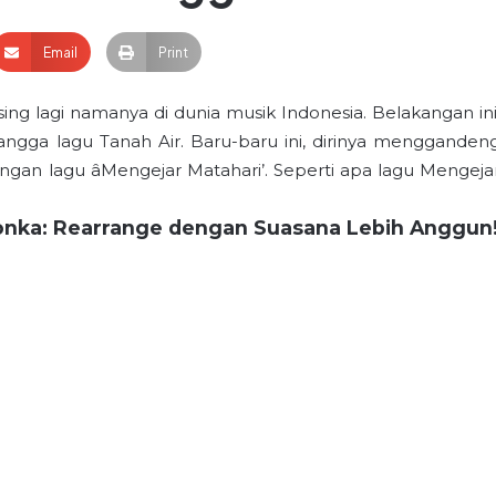
Email
Print
sing lagi namanya di dunia musik Indonesia. Belakangan ini
 tangga lagu Tanah Air. Baru-baru ini, dirinya mengganden
ngan lagu âMengejar Matahari’. Seperti apa lagu Mengeja
ronka: Rearrange dengan Suasana Lebih Anggun