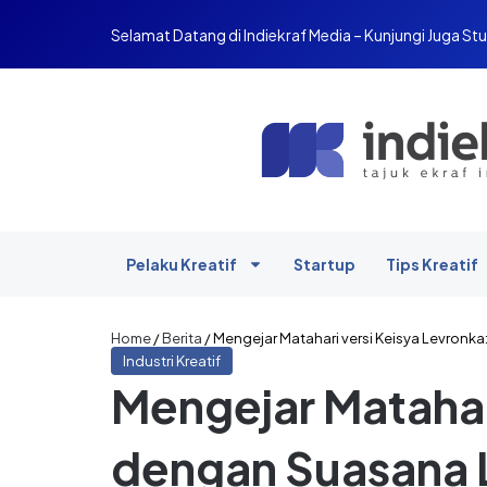
Selamat Datang di Indiekraf Media – Kunjungi Juga Stu
Pelaku Kreatif
Startup
Tips Kreatif
Home
/
Berita
/
Mengejar Matahari versi Keisya Levronk
Industri Kreatif
Mengejar Matahar
dengan Suasana 