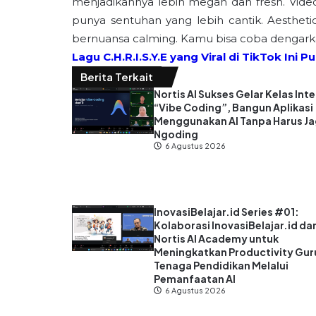
menjadikannya lebih megah dan fresh. Video 
punya sentuhan yang lebih cantik. Aesthet
bernuansa calming. Kamu bisa coba dengark
Lagu C.H.R.I.S.Y.E yang Viral di TikTok Ini
Berita Terkait
Nortis AI Sukses Gelar Kelas Inte
“Vibe Coding”, Bangun Aplikasi
Menggunakan AI Tanpa Harus J
Ngoding
6 Agustus 2026
InovasiBelajar.id Series #01:
Kolaborasi InovasiBelajar.id da
Nortis AI Academy untuk
Meningkatkan Productivity Gur
Tenaga Pendidikan Melalui
Pemanfaatan AI
6 Agustus 2026