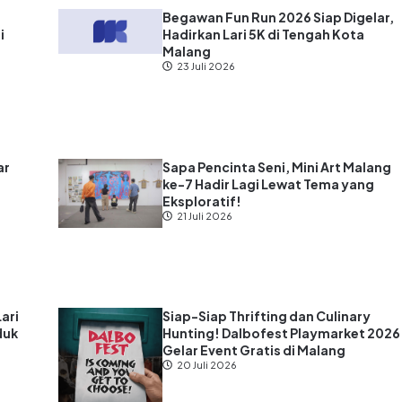
?
Begawan Fun Run 2026 Siap Digelar,
i
Hadirkan Lari 5K di Tengah Kota
Malang
23 Juli 2026
ar
Sapa Pencinta Seni, Mini Art Malang
ke-7 Hadir Lagi Lewat Tema yang
s
Eksploratif!
21 Juli 2026
Lari
Siap-Siap Thrifting dan Culinary
duk
Hunting! Dalbofest Playmarket 2026
Gelar Event Gratis di Malang
20 Juli 2026