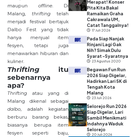
Merapat! Konser
maupun
offline
. Di
Pita Kita Bakal
Malang,
thrifting
telah
Ramaikan Graha
Cakrawala UM,
menjadi festival bertajuk
Catat Tanggalnya!
Dalbo Fest yang tidak
17 Juli 2026
hanya menjual item
Pada Siap Nanjak
Rinjani Lagi Gak
fesyen, tetapi juga
Nih? Simak Dulu
menawarkan hiburan dan
Syarat -Syaratnya
kuliner.
23 Agustus 2020
Thrifting
itu
Begawan Fun Run
2026 Siap Digelar,
sebenarnya
Hadirkan Lari 5K di
apa?
Tengah Kota
Malang
Thrifting
atau yang di
23 Juli 2026
Malang dikenal sebagai
Selorejo Run 2026
dalbo
, adalah kegiatan
Siap Digelar, Lari
berburu barang bekas,
Sambil Menikmati
Indahnya Waduk
biasanya berupa item
Selorejo
fesyen seperti baju,
20 Juli 2026