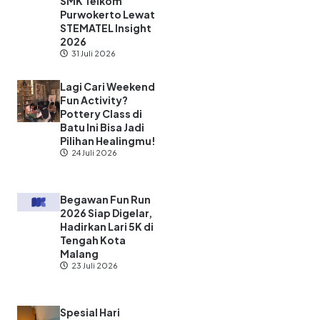
Selorejo Run 2026
Siap Digelar, Lari
Sambil Menikmati
Indahnya Waduk
Selorejo
20 Juli 2026
Siap-Siap Thrifting
dan Culinary
Hunting! Dalbofest
Playmarket 2026
Gelar Event Gratis
di Malang
20 Juli 2026
5 Ide Lomba 17
Agustus 2026 yang
Seru, Low Budget,
dan Dijamin Bikin