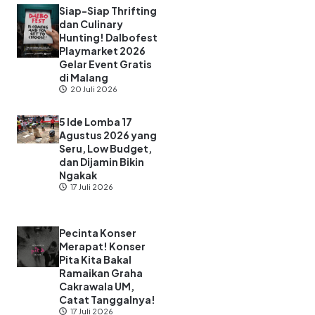
Hak Cipta indiekraf.com 2025 | Telah terdaftar di Direktorat
Jenderal Kekayaan Intelektual Kementrian Hukum dan HAM RI