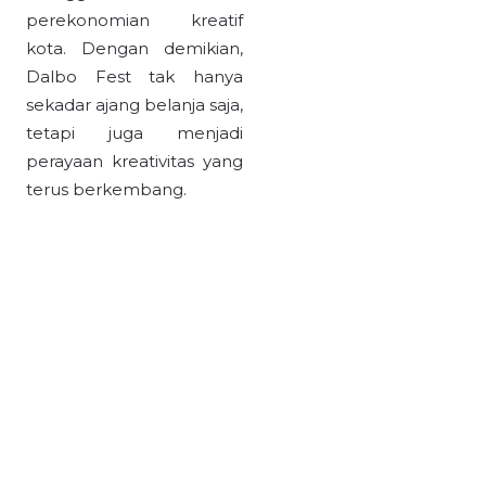
perekonomian kreatif
kota. Dengan demikian,
Dalbo Fest tak hanya
sekadar ajang belanja saja,
tetapi juga menjadi
perayaan kreativitas yang
terus berkembang.
Tenant kuliner di Dalbo Fest 2024 – Sumber foto: dalbo.
Jika kamu termasuk
penggemar
thrifting
,
Dalbo Fest bisa jadi
rujukan tempatmu
berburu
item-item
unik
dan menikmati sensasi
pengalaman belanja yang
berbeda di Malang. Untuk