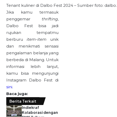
Begawan Fun Run
2026 Siap Digelar,
Hadirkan Lari 5K di
Tengah Kota
Malang
23 Juli 2026
Spesial Hari
Kelahiran! Cek
Daftar Tempat
Makan dan Minum
yang Sediakan
Birthday Treats
Gratis
23 Juli 2026
Sapa Pencinta
Seni, Mini Art
Malang ke-7 Hadir
Lagi Lewat Tema
yang Eksploratif!
21 Juli 2026