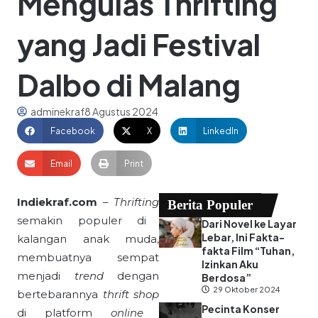
Mengulas Thrifting
yang Jadi Festival
Dalbo di Malang
adminekraf
8 Agustus 2024
Facebook
X
LinkedIn
Email
Print
Indiekraf.com
–
Thrifting
Berita Populer
semakin populer di
Dari Novel ke Layar
Lebar, Ini Fakta-
kalangan anak muda,
fakta Film “Tuhan,
membuatnya sempat
Izinkan Aku
menjadi
trend
dengan
Berdosa”
29 Oktober 2024
bertebarannya
thrift shop
Pecinta Konser
di platform
online