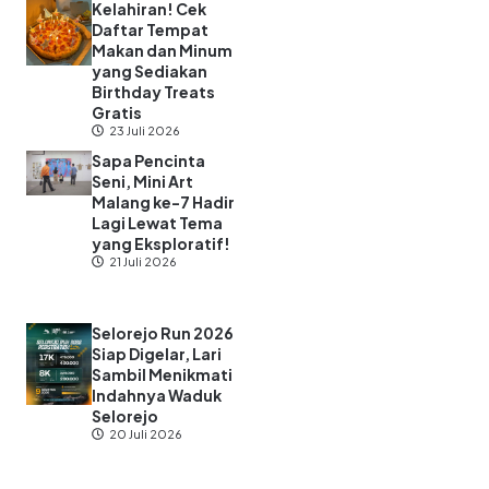
Ngakak
17 Juli 2026
Pecinta Konser
Merapat! Konser
Pita Kita Bakal
Ramaikan Graha
Cakrawala UM,
Catat Tanggalnya!
17 Juli 2026
Paradic Fest Vol.3
Siap Guncang
Malang, Hadirkan
Perunggu hingga
Bernadya
16 Juli 2026