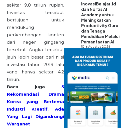
InovasiBelajar.id
sekitar 9,8 triliun rupiah.
dan Nortis AI
Investasi tersebut
Academy untuk
bertujuan untuk
Meningkatkan
Productivity Guru
mendukung
dan Tenaga
perkembangan konten
Pendidikan Melalui
Pemanfaatan AI
dari negeri gingseng
6 Agustus 2026
tersebut. Angka tersebut
jauh lebih besar dari nilai
investasi tahun 2019 lalu
yang hanya sekitar 4,2
triliun.
Baca juga
5
Rekomendasi Drama
Korea yang Bertema
Industri Kreatif, Ada
Yang Lagi Digandrungi
Warganet