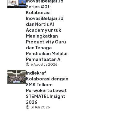
InovasiBelajar.id
Series #01:
Kolaborasi
InovasiBelajar.id
dan Nortis AI
Academy untuk
Meningkatkan
Productivity Guru
dan Tenaga
Pendidikan Melalui
Pemanfaatan AI
6 Agustus 2026
Indiekraf
Kolaborasi dengan
SMK Telkom
Purwokerto Lewat
STEMATEL Insight
2026
31 Juli 2026