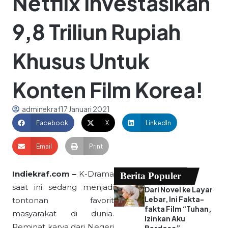
Netflix Investasikan
9,8 Triliun Rupiah
Khusus Untuk
Konten Film Korea!
adminekraf
17 Januari 2021
Facebook
X
LinkedIn
Email
Print
Indiekraf.com –
K-Drama
Berita Populer
saat ini sedang menjadi
Dari Novel ke Layar
Lebar, Ini Fakta-
tontonan favorit
fakta Film “Tuhan,
masyarakat di dunia.
Izinkan Aku
Peminat karya dari
Negeri