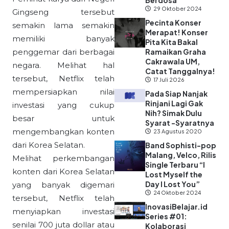
Berdosa”
29 Oktober 2024
Gingseng
tersebut
Pecinta Konser
semakin lama semakin
Merapat! Konser
memiliki banyak
Pita Kita Bakal
penggemar dari berbagai
Ramaikan Graha
Cakrawala UM,
negara. Melihat hal
Catat Tanggalnya!
tersebut, Netflix telah
17 Juli 2026
mempersiapkan nilai
Pada Siap Nanjak
Rinjani Lagi Gak
investasi yang cukup
Nih? Simak Dulu
besar untuk
Syarat -Syaratnya
mengembangkan konten
23 Agustus 2020
dari Korea Selatan.
Band Sophisti-pop
Malang, Velco, Rilis
Melihat perkembangan
Single Terbaru “I
konten dari Korea Selatan
Lost Myself the
Day I Lost You”
yang banyak digemari
24 Oktober 2024
tersebut, Netflix telah
InovasiBelajar.id
menyiapkan investasi
Series #01:
senilai 700 juta dollar atau
Kolaborasi