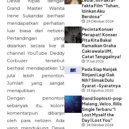
Lebar, Ini Fakta-
Dewa Kipas dengan
fakta Film “Tuhan,
Grand Master Wanita
Izinkan Aku
Irene Sukandar berhasil
Berdosa”
29 Oktober 2024
mendapatkan perhatian
Pecinta Konser
luar biasa dari netizen.
Merapat! Konser
Pertandingan yang
Pita Kita Bakal
disiarkan secara live di
Ramaikan Graha
Cakrawala UM,
channel YouTube Deddy
Catat Tanggalnya!
Corbuzer tersebut
17 Juli 2026
berhasil mendapatkan 1,2
Pada Siap Nanjak
Rinjani Lagi Gak
juta lebih penonton.
Nih? Simak Dulu
Jumlah yang sangat
Syarat -Syaratnya
menajubkan.
23 Agustus 2020
Dengan penonton
Band Sophisti-pop
Malang, Velco, Rilis
sebanyak itu, kolom
Single Terbaru “I
komentarpun dibanjiri
Lost Myself the
Day I Lost You”
oleh para netizen. Ada
24 Oktober 2024
yang mendukung Dewa