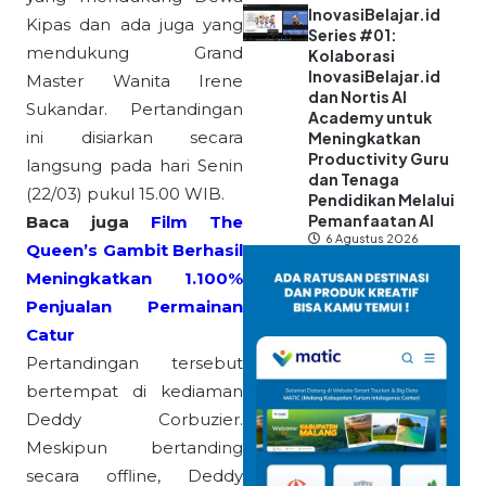
InovasiBelajar.id
Kipas dan ada juga yang
Series #01:
mendukung Grand
Kolaborasi
InovasiBelajar.id
Master Wanita Irene
dan Nortis AI
Sukandar. Pertandingan
Academy untuk
ini disiarkan secara
Meningkatkan
Productivity Guru
langsung pada hari Senin
dan Tenaga
(22/03) pukul 15.00 WIB.
Pendidikan Melalui
Pemanfaatan AI
Baca juga
Film The
6 Agustus 2026
Queen’s Gambit Berhasil
Meningkatkan 1.100%
Penjualan Permainan
Catur
Pertandingan tersebut
bertempat di kediaman
Deddy Corbuzier.
Meskipun bertanding
secara offline, Deddy