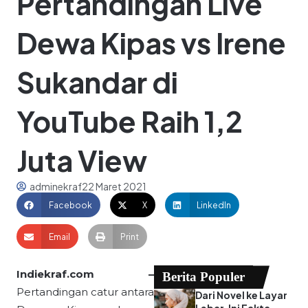
Pertandingan Live
Dewa Kipas vs Irene
Sukandar di
YouTube Raih 1,2
Juta View
adminekraf
22 Maret 2021
Facebook
X
LinkedIn
Email
Print
Indiekraf.com –
Berita Populer
Pertandingan catur antara
Dari Novel ke Layar