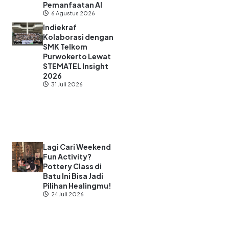
Pemanfaatan AI
6 Agustus 2026
Indiekraf
Kolaborasi dengan
SMK Telkom
Purwokerto Lewat
STEMATEL Insight
2026
31 Juli 2026
Lagi Cari Weekend
Fun Activity?
Pottery Class di
Batu Ini Bisa Jadi
Pilihan Healingmu!
24 Juli 2026