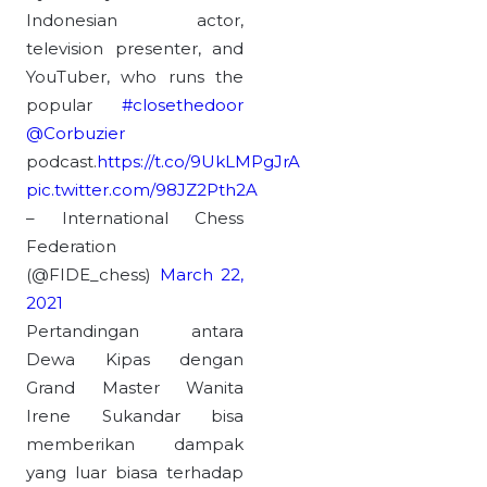
Indonesian actor,
television presenter, and
YouTuber, who runs the
popular
#closethedoor
@Corbuzier
podcast.
https://t.co/9UkLMPgJrA
pic.twitter.com/98JZ2Pth2A
– International Chess
Federation
(@FIDE_chess)
March 22,
2021
Pertandingan antara
Dewa Kipas dengan
Grand Master Wanita
Irene Sukandar bisa
memberikan dampak
yang luar biasa terhadap