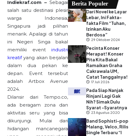
Indiekraf.com –
Sebagai
Berita Populer
salah satu destinasi plesir
Dari Novel ke Layar
Lebar, Ini Fakta-
warga Indonesia,
fakta Film “Tuhan,
Singapura jadi pilihan
Izinkan Aku
menarik. Apalagi di tahun
Berdosa”
29 Oktober 2024
ini Negeri Singa bakal
Pecinta Konser
memiliki event
industri
Merapat! Konser
kreatif
yang akan berjalan
Pita Kita Bakal
dalam dua pekan ke
Ramaikan Graha
Cakrawala UM,
depan. Event tersebut
Catat Tanggalnya!
adalah Artbox Avenue
17 Juli 2026
2024.
Pada Siap Nanjak
Rinjani Lagi Gak
Dilansir dari Tempo.co,
Nih? Simak Dulu
ada beragam zona dan
Syarat -Syaratnya
aktivitas seru yang bisa
23 Agustus 2020
dikunjungi. Mulai dari
Band Sophisti-pop
Malang, Velco, Rilis
hidangan mancanegara
Single Terbaru “I