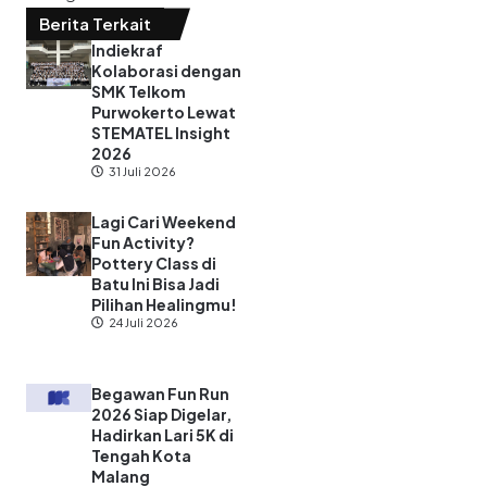
Berita Terkait
Indiekraf
Kolaborasi dengan
SMK Telkom
Purwokerto Lewat
STEMATEL Insight
2026
31 Juli 2026
Lagi Cari Weekend
Fun Activity?
Pottery Class di
Batu Ini Bisa Jadi
Pilihan Healingmu!
24 Juli 2026
Begawan Fun Run
2026 Siap Digelar,
Hadirkan Lari 5K di
Tengah Kota
Malang