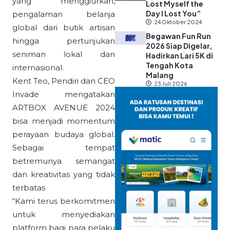
yang menggiurkan,
Lost Myself the
Day I Lost You”
pengalaman belanja
24 Oktober 2024
global dari butik artisan
Begawan Fun Run
hingga pertunjukan
2026 Siap Digelar,
seniman lokal dan
Hadirkan Lari 5K di
Tengah Kota
internasional.
Malang
Kent Teo, Pendiri dan CEO
23 Juli 2026
Invade mengatakan
ARTBOX AVENUE 2024
bisa menjadi momentum
perayaan budaya global.
Sebagai tempat
betremunya semangat
dan kreativitas yang tidak
terbatas
“Kami terus berkomitmen
untuk menyediakan
platform bagi para pelaku