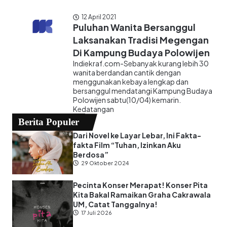
12 April 2021
Puluhan Wanita Bersanggul
Laksanakan Tradisi Megengan
Di Kampung Budaya Polowijen
Indiekraf.com-Sebanyak kurang lebih 30
wanita berdandan cantik dengan
menggunakan kebaya lengkap dan
bersanggul mendatangi Kampung Budaya
Polowijen sabtu(10/04) kemarin.
Kedatangan
Berita Populer
Dari Novel ke Layar Lebar, Ini Fakta-
fakta Film “Tuhan, Izinkan Aku
Berdosa”
29 Oktober 2024
Pecinta Konser Merapat! Konser Pita
Kita Bakal Ramaikan Graha Cakrawala
UM, Catat Tanggalnya!
17 Juli 2026