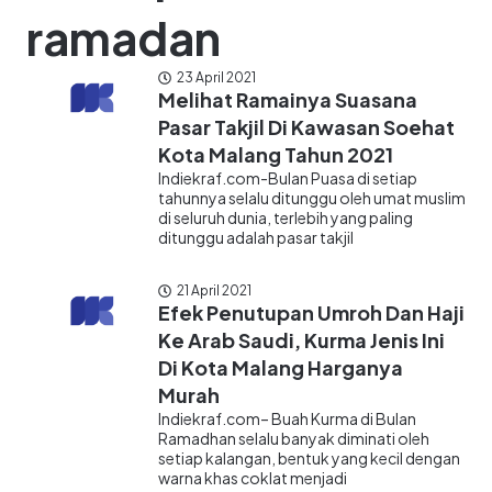
ramadan
23 April 2021
Melihat Ramainya Suasana
Pasar Takjil Di Kawasan Soehat
Kota Malang Tahun 2021
Indiekraf.com-Bulan Puasa di setiap
tahunnya selalu ditunggu oleh umat muslim
di seluruh dunia, terlebih yang paling
ditunggu adalah pasar takjil
21 April 2021
Efek Penutupan Umroh Dan Haji
Ke Arab Saudi, Kurma Jenis Ini
Di Kota Malang Harganya
Murah
Indiekraf.com– Buah Kurma di Bulan
Ramadhan selalu banyak diminati oleh
setiap kalangan, bentuk yang kecil dengan
warna khas coklat menjadi