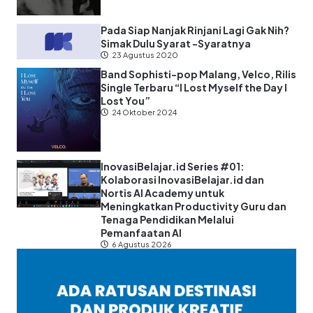
Pada Siap Nanjak Rinjani Lagi Gak Nih?
Simak Dulu Syarat -Syaratnya
23 Agustus 2020
Band Sophisti-pop Malang, Velco, Rilis
Single Terbaru “I Lost Myself the Day I
Lost You”
24 Oktober 2024
InovasiBelajar.id Series #01:
Kolaborasi InovasiBelajar.id dan
Nortis AI Academy untuk
Meningkatkan Productivity Guru dan
Tenaga Pendidikan Melalui
Pemanfaatan AI
6 Agustus 2026