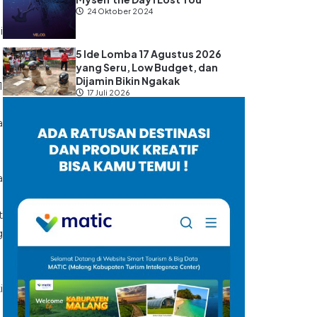
24 Oktober 2024
i
5 Ide Lomba 17 Agustus 2026
yang Seru, Low Budget, dan
Dijamin Bikin Ngakak
1
17 Juli 2026
a
a
t
g
i