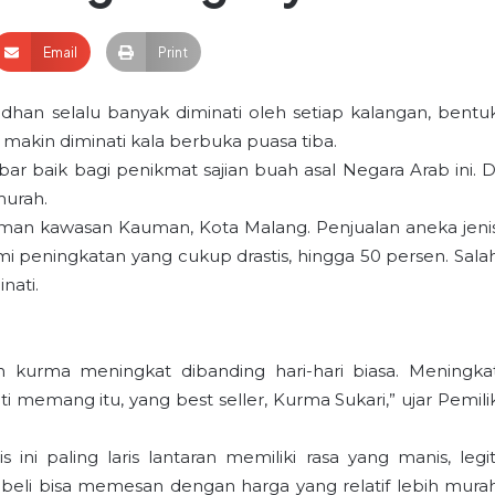
Email
Print
han selalu banyak diminati oleh setiap kalangan, bentu
makin diminati kala berbuka puasa tiba.
ar baik bagi penikmat sajian buah asal Negara Arab ini. D
murah.
 Usman kawasan Kauman, Kota Malang. Penjualan aneka jeni
mi peningkatan yang cukup drastis, hingga 50 persen. Sala
nati.
n kurma meningkat dibanding hari-hari biasa. Meningka
 memang itu, yang best seller, Kurma Sukari,” ujar Pemili
ini paling laris lantaran memiliki rasa yang manis, legit
mbeli bisa memesan dengan harga yang relatif lebih mura