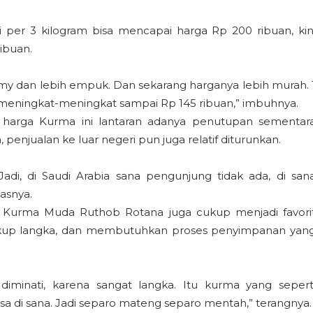
 per 3 kilogram bisa mencapai harga Rp 200 ribuan, kin
ribuan.
amy dan lebih empuk. Dan sekarang harganya lebih murah. 
ibu, meningkat-meningkat sampai Rp 145 ribuan,” imbuhnya.
harga Kurma ini lantaran adanya penutupan sementar
 penjualan ke luar negeri pun juga relatif diturunkan.
adi, di Saudi Arabia sana pengunjung tidak ada, di san
lasnya.
is Kurma Muda Ruthob Rotana juga cukup menjadi favori
g cukup langka, dan membutuhkan proses penyimpanan yan
minati, karena sangat langka. Itu kurma yang sepert
sa di sana. Jadi separo mateng separo mentah,” terangnya.