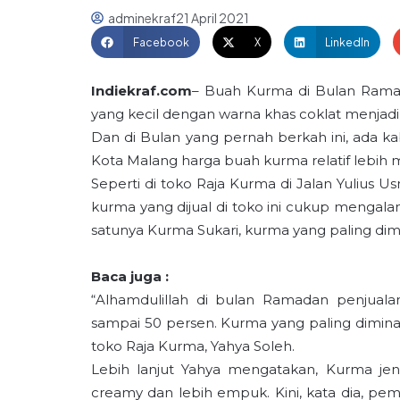
adminekraf
21 April 2021
Facebook
X
LinkedIn
Indiekraf.com
– Buah Kurma di Bulan Ramad
yang kecil dengan warna khas coklat menjadi 
Dan di Bulan yang pernah berkah ini, ada kab
Kota Malang harga buah kurma relatif lebih 
Seperti di toko Raja Kurma di Jalan Yulius
kurma yang dijual di toko ini cukup mengala
satunya Kurma Sukari, kurma yang paling dimi
Baca juga :
“Alhamdulillah di bulan Ramadan penjuala
sampai 50 persen. Kurma yang paling diminati
toko Raja Kurma, Yahya Soleh.
Lebih lanjut Yahya mengatakan, Kurma jenis 
creamy dan lebih empuk. Kini, kata dia, pe