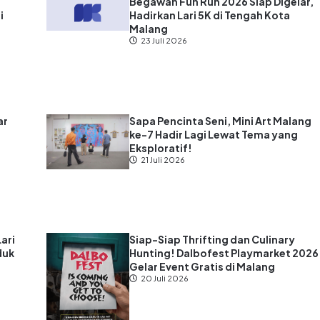
?
Begawan Fun Run 2026 Siap Digelar,
i
Hadirkan Lari 5K di Tengah Kota
Malang
23 Juli 2026
ar
Sapa Pencinta Seni, Mini Art Malang
ke-7 Hadir Lagi Lewat Tema yang
s
Eksploratif!
21 Juli 2026
Lari
Siap-Siap Thrifting dan Culinary
duk
Hunting! Dalbofest Playmarket 2026
Gelar Event Gratis di Malang
20 Juli 2026