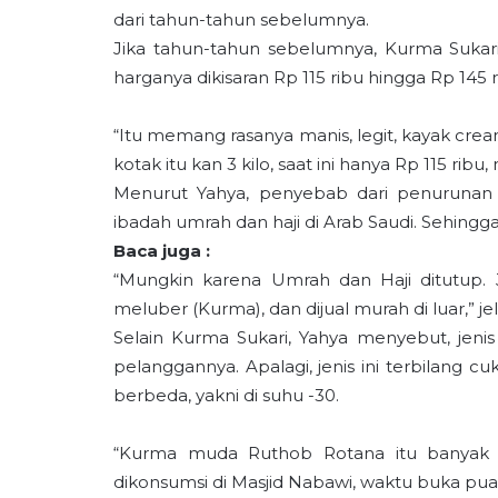
dari tahun-tahun sebelumnya.
Jika tahun-tahun sebelumnya, Kurma Sukari
harganya dikisaran Rp 115 ribu hingga Rp 145 
“Itu memang rasanya manis, legit, kayak cre
kotak itu kan 3 kilo, saat ini hanya Rp 115 r
Menurut Yahya, penyebab dari penurunan 
ibadah umrah dan haji di Arab Saudi. Sehingga,
Baca juga :
“Mungkin karena Umrah dan Haji ditutup. J
meluber (Kurma), dan dijual murah di luar,” je
Selain Kurma Sukari, Yahya menyebut, jen
pelanggannya. Apalagi, jenis ini terbilan
berbeda, yakni di suhu -30.
“Kurma muda Ruthob Rotana itu banyak di
dikonsumsi di Masjid Nabawi, waktu buka pua