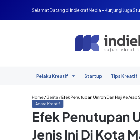
Selamat Datang di Indiekraf Media – Kunjungi Juga Stu
Pelaku Kreatif
Startup
Tips Kreatif
Home
/
Berita
/
Efek Penutupan Umroh Dan Haji Ke Arab S
Acara Kreatif
Efek Penutupan U
Jenis Ini Di Kota