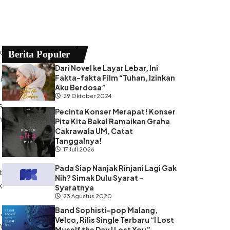
k
Berita Populer
Dari Novel ke Layar Lebar, Ini
Fakta-fakta Film “Tuhan, Izinkan
i
Aku Berdosa”
29 Oktober 2024
s
Pecinta Konser Merapat! Konser
h
Pita Kita Bakal Ramaikan Graha
Cakrawala UM, Catat
Tanggalnya!
17 Juli 2026
Pada Siap Nanjak Rinjani Lagi Gak
t
Nih? Simak Dulu Syarat -
k
Syaratnya
23 Agustus 2020
Band Sophisti-pop Malang,
,
Velco, Rilis Single Terbaru “I Lost
h
Myself the Day I Lost You”