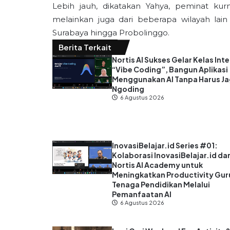
Lebih jauh, dikatakan Yahya, peminat ku
melainkan juga dari beberapa wilayah lain 
Surabaya hingga Probolinggo.
Berita Terkait
Nortis AI Sukses Gelar Kelas Inte
“Vibe Coding”, Bangun Aplikasi
Menggunakan AI Tanpa Harus J
Ngoding
6 Agustus 2026
InovasiBelajar.id Series #01:
Kolaborasi InovasiBelajar.id da
Nortis AI Academy untuk
Meningkatkan Productivity Gur
Tenaga Pendidikan Melalui
Pemanfaatan AI
6 Agustus 2026