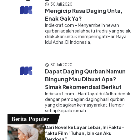
30 Juli 2020
Mengicip Rasa Daging Unta,
Enak Gak Ya?
Indiekraf.com – Menyembelih hewan
qurban adalah salah satu tradisi yang selalu
dilakukan untuk memperingati Hari Raya
Idul Adha. Di Indonesia,
30 Juli 2020
Dapat Daging Qurban Namun
Bingung Mau Dibuat Apa?
Simak Rekomendasi Berikut
Indiekraf.com – Hari Raya Idul Adha identik
dengan pembagian daging hasil qurban
yang dibagikan ke masyarakat. Hampir
setiap kepala rumah
Berita Populer
Dari Novel ke Layar Lebar, Ini Fakta-
fakta Film “Tuhan, Izinkan Aku
Berdosa”