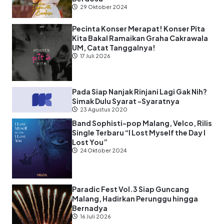
29 Oktober 2024
Pecinta Konser Merapat! Konser Pita
Kita Bakal Ramaikan Graha Cakrawala
UM, Catat Tanggalnya!
17 Juli 2026
Pada Siap Nanjak Rinjani Lagi Gak Nih?
Simak Dulu Syarat -Syaratnya
23 Agustus 2020
Band Sophisti-pop Malang, Velco, Rilis
Single Terbaru “I Lost Myself the Day I
Lost You”
24 Oktober 2024
Paradic Fest Vol.3 Siap Guncang
Malang, Hadirkan Perunggu hingga
Bernadya
16 Juli 2026