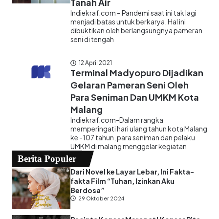
Tanah Air
Indiekraf.com – Pandemi saat ini tak lagi
menjadi batas untuk berkarya. Hal ini
dibuktikan oleh berlangsungnya pameran
seni di tengah
12 April 2021
Terminal Madyopuro Dijadikan
Gelaran Pameran Seni Oleh
Para Seniman Dan UMKM Kota
Malang
Indiekraf.com-Dalam rangka
memperingati hari ulang tahun kota Malang
ke -107 tahun, para seniman dan pelaku
UMKM di malang menggelar kegiatan
Berita Populer
Dari Novel ke Layar Lebar, Ini Fakta-
fakta Film “Tuhan, Izinkan Aku
Berdosa”
29 Oktober 2024