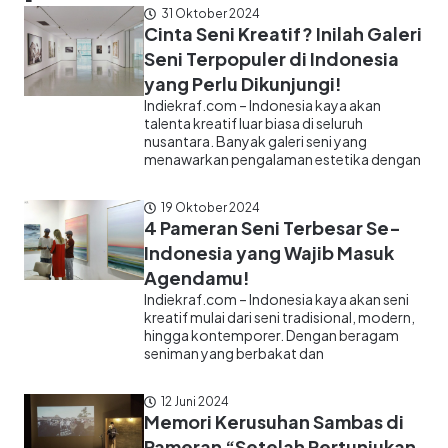
31 Oktober 2024
Cinta Seni Kreatif? Inilah Galeri
Seni Terpopuler di Indonesia
yang Perlu Dikunjungi!
Indiekraf.com – Indonesia kaya akan
talenta kreatif luar biasa di seluruh
nusantara. Banyak galeri seni yang
menawarkan pengalaman estetika dengan
19 Oktober 2024
4 Pameran Seni Terbesar Se-
Indonesia yang Wajib Masuk
Agendamu!
Indiekraf.com – Indonesia kaya akan seni
kreatif mulai dari seni tradisional, modern,
hingga kontemporer. Dengan beragam
seniman yang berbakat dan
12 Juni 2024
Memori Kerusuhan Sambas di
Pameran “Setelah Pertunjukan