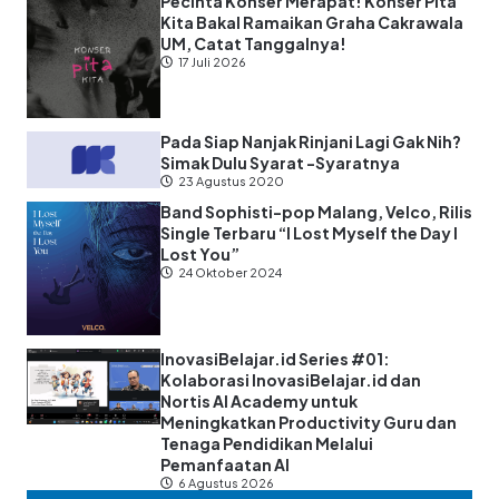
Pecinta Konser Merapat! Konser Pita
Kita Bakal Ramaikan Graha Cakrawala
UM, Catat Tanggalnya!
17 Juli 2026
Pada Siap Nanjak Rinjani Lagi Gak Nih?
Simak Dulu Syarat -Syaratnya
23 Agustus 2020
Band Sophisti-pop Malang, Velco, Rilis
Single Terbaru “I Lost Myself the Day I
Lost You”
24 Oktober 2024
InovasiBelajar.id Series #01:
Kolaborasi InovasiBelajar.id dan
Nortis AI Academy untuk
Meningkatkan Productivity Guru dan
Tenaga Pendidikan Melalui
Pemanfaatan AI
6 Agustus 2026