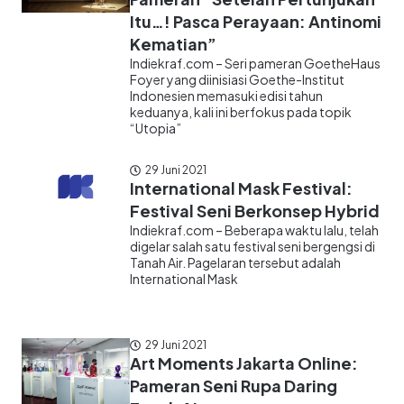
Itu…! Pasca Perayaan: Antinomi
Kematian”
Indiekraf.com – Seri pameran GoetheHaus
Foyer yang diinisiasi Goethe-Institut
Indonesien memasuki edisi tahun
keduanya, kali ini berfokus pada topik
“Utopia”
29 Juni 2021
International Mask Festival:
Festival Seni Berkonsep Hybrid
Indiekraf.com – Beberapa waktu lalu, telah
digelar salah satu festival seni bergengsi di
Tanah Air. Pagelaran tersebut adalah
International Mask
29 Juni 2021
Art Moments Jakarta Online:
Pameran Seni Rupa Daring