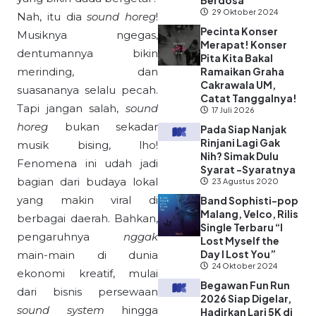
Berdosa”
29 Oktober 2024
Nah, itu dia
sound horeg
!
Pecinta Konser
Musiknya ngegas,
Merapat! Konser
dentumannya bikin
Pita Kita Bakal
merinding, dan
Ramaikan Graha
Cakrawala UM,
suasananya selalu pecah.
Catat Tanggalnya!
Tapi jangan salah,
sound
17 Juli 2026
horeg
bukan sekadar
Pada Siap Nanjak
Rinjani Lagi Gak
musik bising, lho!
Nih? Simak Dulu
Fenomena ini udah jadi
Syarat -Syaratnya
bagian dari budaya lokal
23 Agustus 2020
yang makin viral di
Band Sophisti-pop
Malang, Velco, Rilis
berbagai daerah. Bahkan,
Single Terbaru “I
pengaruhnya
nggak
Lost Myself the
Day I Lost You”
main-main di dunia
24 Oktober 2024
ekonomi kreatif, mulai
Begawan Fun Run
dari bisnis persewaan
2026 Siap Digelar,
sound system
hingga
Hadirkan Lari 5K di