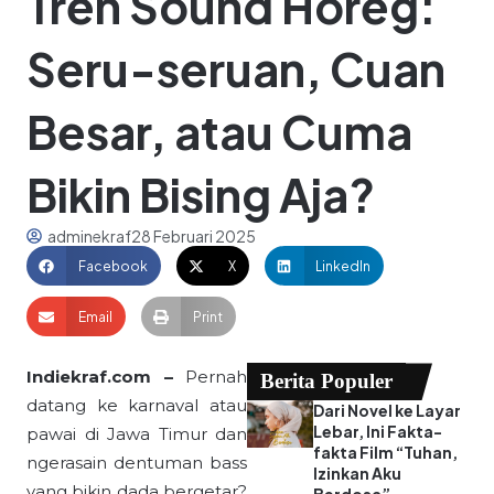
Tren Sound Horeg:
Seru-seruan, Cuan
Besar, atau Cuma
Bikin Bising Aja?
adminekraf
28 Februari 2025
Facebook
X
LinkedIn
Email
Print
Indiekraf.com –
Pernah
Berita Populer
datang ke karnaval atau
Dari Novel ke Layar
Lebar, Ini Fakta-
pawai di Jawa Timur dan
fakta Film “Tuhan,
ngerasain dentuman bass
Izinkan Aku
yang bikin dada bergetar?