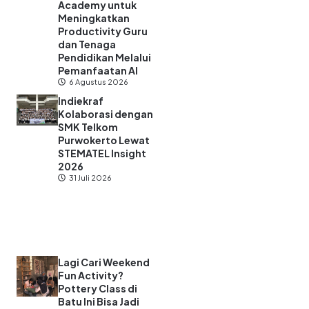
Academy untuk
Meningkatkan
Productivity Guru
dan Tenaga
Pendidikan Melalui
Pemanfaatan AI
6 Agustus 2026
Indiekraf
Kolaborasi dengan
SMK Telkom
Purwokerto Lewat
STEMATEL Insight
2026
31 Juli 2026
Lagi Cari Weekend
Fun Activity?
Pottery Class di
Batu Ini Bisa Jadi