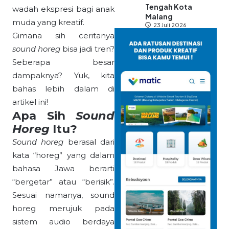
Tengah Kota
wadah ekspresi bagi anak
Malang
muda yang kreatif.
23 Juli 2026
Gimana sih ceritanya
sound horeg
bisa jadi tren?
Seberapa besar
dampaknya? Yuk, kita
bahas lebih dalam di
artikel ini!
Apa Sih
Sound
Horeg
Itu?
Sound horeg
berasal dari
kata “horeg” yang dalam
bahasa Jawa berarti
“bergetar” atau “berisik”.
Sesuai namanya, sound
horeg merujuk pada
sistem audio berdaya