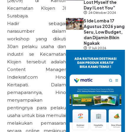
(28/09) di Kantor
Lost Myself the
Day I Lost You”
Kecamatan Klojen Jl
24 Oktober 2024
Surabaya.
5 Ide Lomba 17
Hadir sebagai
Agustus 2026 yang
narasumber dalam
Seru, Low Budget,
dan Dijamin Bikin
workshop yang diikuti
Ngakak
30an pelaku usaha dan
17 Juli 2026
industri se Kecamatan
Klojen tersebut adalah
Content Manager
Indiekraf.com Hino
Kertapati. Dalam
pemaparannya, Hino
menyampaikan
pentingnya para pelaku
usaha untuk bisa memulai
melakukan pemasaran
secara online meskipun