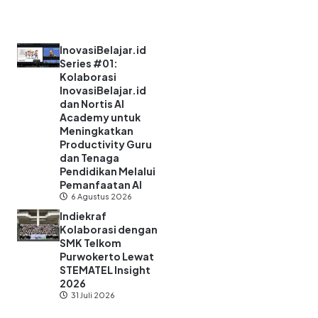
InovasiBelajar.id
Series #01:
Kolaborasi
InovasiBelajar.id
dan Nortis AI
Academy untuk
Meningkatkan
Productivity Guru
dan Tenaga
Pendidikan Melalui
Pemanfaatan AI
6 Agustus 2026
Indiekraf
Kolaborasi dengan
SMK Telkom
Purwokerto Lewat
STEMATEL Insight
2026
31 Juli 2026