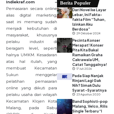
Indiekraf.com –
Berita Populer
Pemasaran secara online
Dari Novel ke Layar
Lebar, Ini Fakta-
alias digital marketing,
fakta Film “Tuhan,
saat ini memang sudah
Izinkan Aku
menjadi kebutuhan di
Berdosa”
29 Oktober 2024
masyarakat, khususnya
Pecinta Konser
pelaku industri di
Merapat! Konser
beragam level, seperti
Pita Kita Bakal
halnya UMKM. Kesadaran
Ramaikan Graha
Cakrawala UM,
atas hal itulah, yang
Catat Tanggalnya!
membuat Kecamatan
17 Juli 2026
Sukun menggelar
Pada Siap Nanjak
Rinjani Lagi Gak
pelatihan pemasaran
Nih? Simak Dulu
online yang diikuti para
Syarat -Syaratnya
pelaku usaha dari wilayah
23 Agustus 2020
Kecamatan Klojen Kota
Band Sophisti-pop
Malang, Velco, Rilis
Malang, pada Rabu
Single Terbaru “I