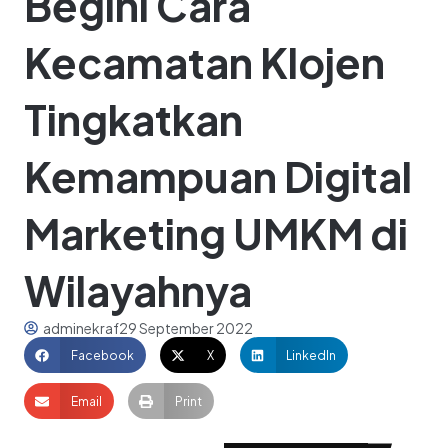
Begini Cara
Kecamatan Klojen
Tingkatkan
Kemampuan Digital
Marketing UMKM di
Wilayahnya
adminekraf
29 September 2022
Facebook
X
LinkedIn
Email
Print