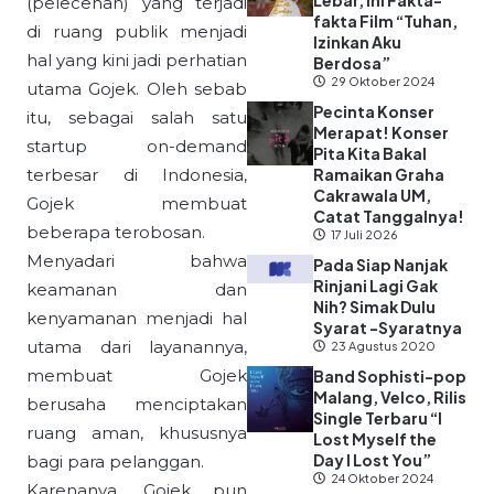
Lebar, Ini Fakta-
(pelecehan) yang terjadi
fakta Film “Tuhan,
di ruang publik menjadi
Izinkan Aku
hal yang kini jadi perhatian
Berdosa”
29 Oktober 2024
utama Gojek. Oleh sebab
Pecinta Konser
itu, sebagai salah satu
Merapat! Konser
startup on-demand
Pita Kita Bakal
terbesar di Indonesia,
Ramaikan Graha
Cakrawala UM,
Gojek membuat
Catat Tanggalnya!
beberapa terobosan.
17 Juli 2026
Menyadari bahwa
Pada Siap Nanjak
Rinjani Lagi Gak
keamanan dan
Nih? Simak Dulu
kenyamanan menjadi hal
Syarat -Syaratnya
utama dari layanannya,
23 Agustus 2020
membuat Gojek
Band Sophisti-pop
Malang, Velco, Rilis
berusaha menciptakan
Single Terbaru “I
ruang aman, khususnya
Lost Myself the
Day I Lost You”
bagi para pelanggan.
24 Oktober 2024
Karenanya, Gojek pun