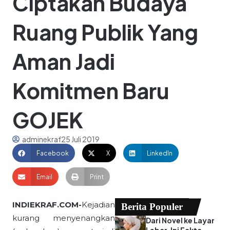
Ciptakan Budaya
Ruang Publik Yang
Aman Jadi
Komitmen Baru
GOJEK
adminekraf
25 Juli 2019
Facebook
X
LinkedIn
Email
Print
INDIEKRAF.COM-
Kejadian
Berita Populer
kurang menyenangkan
Dari Novel ke Layar