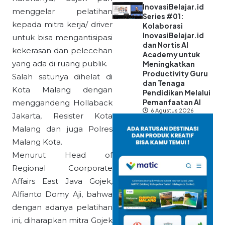
InovasiBelajar.id
menggelar pelatihan
Series #01:
kepada mitra kerja/ driver
Kolaborasi
InovasiBelajar.id
untuk bisa mengantisipasi
dan Nortis AI
kekerasan dan pelecehan
Academy untuk
yang ada di ruang publik.
Meningkatkan
Productivity Guru
Salah satunya dihelat di
dan Tenaga
Kota Malang dengan
Pendidikan Melalui
Pemanfaatan AI
menggandeng Hollaback
6 Agustus 2026
Jakarta, Resister Kota
Malang dan juga Polres
Malang Kota.
Menurut Head of
Regional Coorporate
Affairs East Java Gojek,
Alfianto Domy Aji, bahwa
dengan adanya pelatihan
ini, diharapkan mitra Gojek